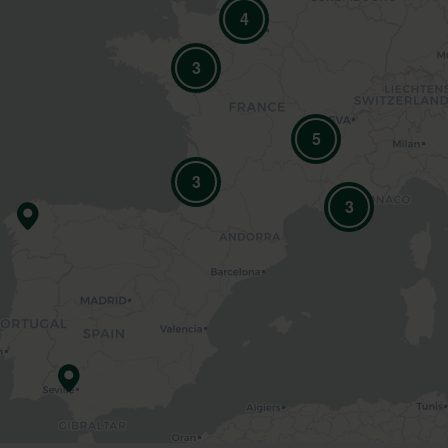
4
3
5
3
3