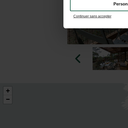
Person
Continuer sans accepter
+
−