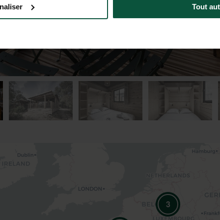
naliser
Tout aut
3