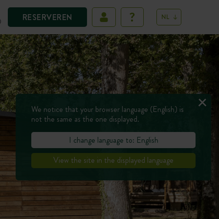
RESERVEREN
NL
D
We notice that your browser language (English) is
not the same as the one displayed.
I change language to: English
View the site in the displayed language