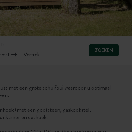
EN
ZOEKEN
erust met een grote schuifpui waardoor u optimaal
ven.
enhoek (met een gootsteen, gaskookstel,
oonkamer en eethoek.
ersoonsbed van 140x200 en één slaapkamer met