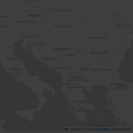
Leaflet
|
©
OpenStreetMap
contributors