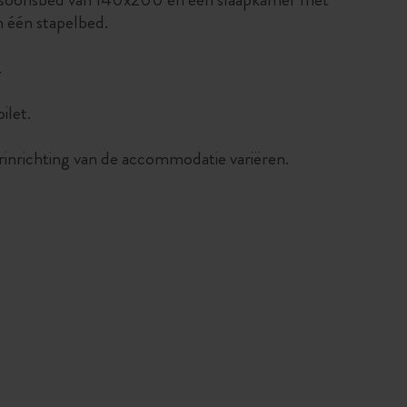
 één stapelbed.
.
ilet.
rinrichting van de accommodatie variëren.