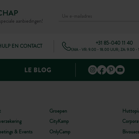
CHAP
speciale aanbiedingen!
+31 85-040 11 40
HULP EN CONTACT
(MA - VR: 9.00 - 18.00 UUR; ZA: 9.00 -
t
Groepen
Huttopi
verzekering
CityKamp
Corpora
etings & Events
OnlyCamp
Bivouac