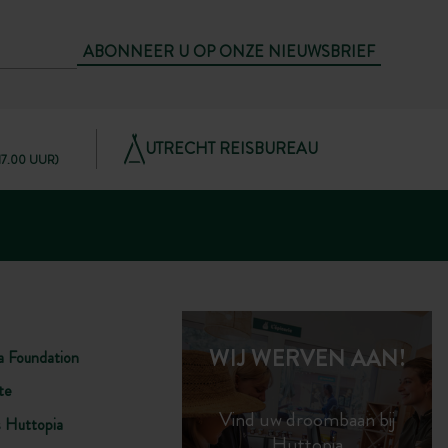
ABONNEER U OP ONZE NIEUWSBRIEF
UTRECHT REISBUREAU
 17.00 UUR)
WIJ WERVEN AAN!
a Foundation
te
Vind uw droombaan bij
s Huttopia
Huttopia