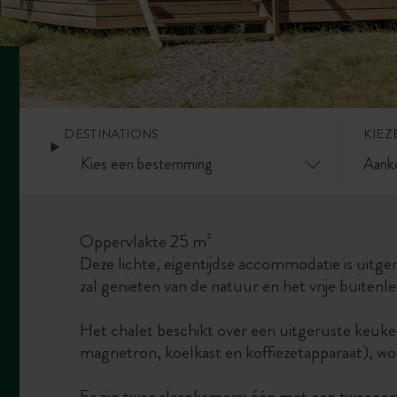
DESTINATIONS
KIEZ
Oppervlakte 25 m²
Deze lichte, eigentijdse accommodatie is uitg
zal genieten van de natuur en het vrije buitenle
Het chalet beschikt over een uitgeruste keuk
magnetron, koelkast en koffiezetapparaat), w
Er zijn twee slaapkamers: één met een tweep