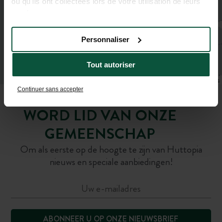
ou qu'ils ont collectées lors de votre utilisation de leurs
services.
Personnaliser
Tout autoriser
Leaflet
|
©
OpenStreetMap
contributors
Continuer sans accepter
WORD LID VAN ONZE
GEMEENSCHAP
Om als eerste op de hoogte te zijn van Huttopia
nieuws en speciale aanbiedingen!
ABONNEER U OP ONZE NIEUWSBRIEF