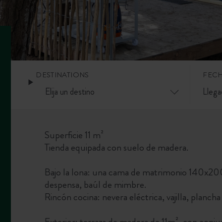
DESTINATIONS
FEC
Superficie 11 m²
Tienda equipada con suelo de madera.
Bajo la lona: una cama de matrimonio 140x200
despensa, baúl de mimbre.
Rincón cocina: nevera eléctrica, vajilla, planc
Exterior: terraza de madera de 11m², con conju