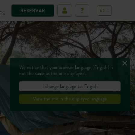
RESERVAR
ES
ES
We notice that your browser language (English) is
not the same as the one displayed.
I change language to: English
View the site in the displayed language