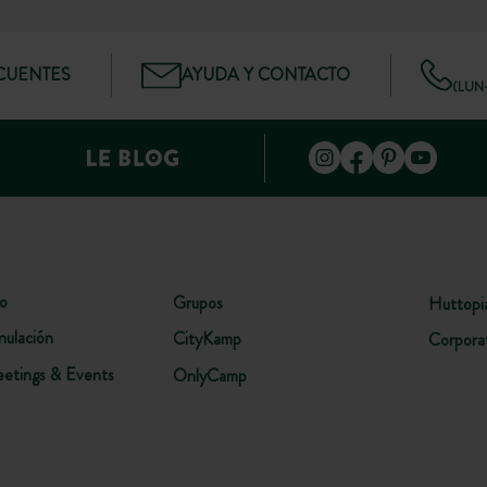
CUENTES
AYUDA Y CONTACTO
(LUN–
lo
Grupos
Huttopi
nulación
CityKamp
Corpora
etings & Events
OnlyCamp