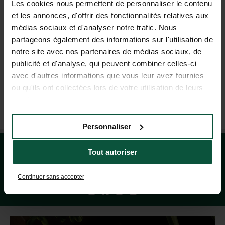
Les cookies nous permettent de personnaliser le contenu
et les annonces, d'offrir des fonctionnalités relatives aux
HULP EN CONTACT
médias sociaux et d'analyser notre trafic. Nous
partageons également des informations sur l'utilisation de
notre site avec nos partenaires de médias sociaux, de
publicité et d'analyse, qui peuvent combiner celles-ci
+31 85-040 11 40
avec d'autres informations que vous leur avez fournies
(MA - VR: 9.00 - 18.00 UUR; ZA: 9.00 - 17.00 UUR)
ou qu'ils ont collectées lors de votre utilisation de leurs
services.
UTRECHT REISBUREAU
Personnaliser
Tout autoriser
Continuer sans accepter