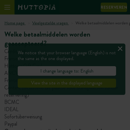
RESERVEREN
Home page
Veelgestelde vragen
Welke betaalmiddelen worden
Welke betaalmiddelen worden
geaccepteerd?
Creditcard
We notice that your browser language (English) is not
Franse vakantiecheques
the same as the one displayed.
Huttopia Gift Card
I change language to: English
ANCV connect
Franse Bankcheque
View the site in the displayed language
Contant (uitsluitend ter plaatse voor standplaatsen zonder
reservering)
BCMC
IDEAL
Sofortüberweisung
Paypal