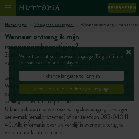
RESERVEREN
Home page
Veelgestelde vragen
Wanneer ontvang ik mijn reserv
Wanneer ontvang ik mijn
reserveringsbevestiging?
Zodra u de aanbetaling of het saldo heeft voldaan, ontvangt u
We notice that your browser language (English) is not
via een automatische e-mail ter bevestiging van uw
the same as the one displayed.
reservering. Als u geen e-mailadres bezit, krijgt u bevestiging
I change language to: English
per brief.
Wanneer u de bevestigingsmail niet ontvangen heeft, kijk dan
View the site in the displayed language
eerst even in de ongewenste berichten (spam) of check de
spelling van uw mail- of postadres.
U kunt ook een nieuwe reserveringsbevestiging aanvragen,
per e-mail:
[email protected]
of per telefoon
085-040 11
40
. Alle informatie over uw verblijf is eveneens terug te
vinden in uw klantenaccount.