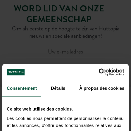
WORD LID VAN ONZE
GEMEENSCHAP
Om als eerste op de hoogte te zijn van Huttopia
nieuws en speciale aanbiedingen!
ABONNEER U OP ONZE NIEUWSBRIEF
Consentement
Détails
À propos des cookies
VEELGESTELDE VRAGEN
Ce site web utilise des cookies.
HULP EN CONTACT
Les cookies nous permettent de personnaliser le contenu
et les annonces, d'offrir des fonctionnalités relatives aux