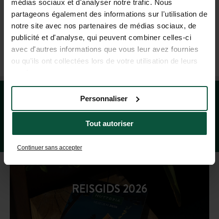
médias sociaux et d'analyser notre trafic. Nous
+31 85-040 11 40
partageons également des informations sur l'utilisation de
(MA - VR: 9.00 - 18.00 UUR; ZA: 9.00 - 17.00 UUR)
notre site avec nos partenaires de médias sociaux, de
publicité et d'analyse, qui peuvent combiner celles-ci
avec d'autres informations que vous leur avez fournies
UTRECHT REISBUREAU
ou qu'ils ont collectées lors de votre utilisation de leurs
services.
Personnaliser
Tout autoriser
Continuer sans accepter
REISGIDS 2026