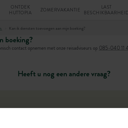
ONTDEK
LAST
N
ZOMERVAKANTIE
HUTTOPIA
BESCHIKBAARHEI
n
Kan ik diensten toevoegen aan mijn boeking?
jn boeking?
efonisch contact opnemen met onze reisadviseurs op
085-040 11 
Heeft u nog een andere vraag?
ele assistent is momenteel in bèta-versie. De gegeven antwoorde