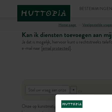
BESTEMMINGE
Home page
Veelgestelde vrage
Kan ik diensten toevoegen aan mi
Ja dat is mogelijk, hiervoor kunt u rechtstreeks tel
e-mail naar
[email protected]
.
Onze op kunstmatige intelligentie gebaseerde virtu