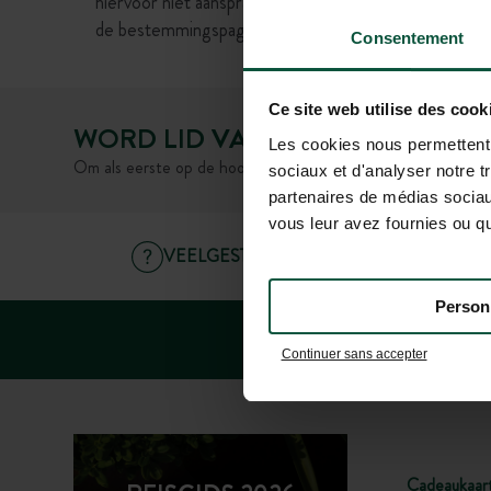
hiervoor niet aansprakelijk worden gesteld. We raden
de bestemmingspagina's of bij onze klantenservice.
Consentement
Ce site web utilise des cook
WORD LID VAN ONZE GEMEENS
Les cookies nous permettent d
Om als eerste op de hoogte te zijn van Huttopia nieuws en 
sociaux et d'analyser notre t
partenaires de médias sociaux
vous leur avez fournies ou qu'
VEELGESTELDE VRAGEN
Person
Continuer sans accepter
Cadeaukaar