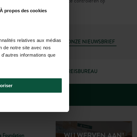
opvoorwaarden, etc.) rechtstreeks te controleren op
À propos des cookies
nnalités relatives aux médias
ABONNEER U OP ONZE NIEUWSBRIEF
on de notre site avec nos
 d'autres informations que
UTRECHT REISBUREAU
 17.00 UUR)
oriser
WIJ WERVEN AAN!
a Foundation