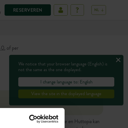
RESERVEREN
NL
D
40
, of per
We notice that your browser language (English) is
not the same as the one displayed.
I change language to: English
View the site in the displayed language
n hebben geen contractuele waarde en Huttopia kan