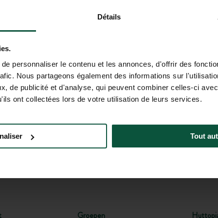
 u aan om belangrijke informatie (prijzen, beschikbaarheid, verko
Détails
ies.
CHAP
e personnaliser le contenu et les annonces, d'offrir des fonctio
speciale aanbiedingen!
rafic. Nous partageons également des informations sur l'utilisati
, de publicité et d'analyse, qui peuvent combiner celles-ci avec
ils ont collectées lors de votre utilisation de leurs services.
+31 85-040 11 40
HULP EN CONTACT
(MA - VR: 9.00 - 18.00 UUR; ZA: 9.00 -
naliser
Tout aut
t
Groepen
Huttopi