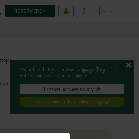
RESERVEREN
NL
D
ttopia-
n
We notice that your browser language (English) is
not the same as the one displayed.
tact met
I change language to: English
View the site in the displayed language