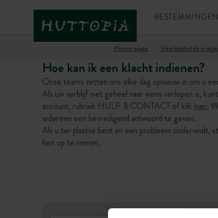
BESTEMMINGE
Home page
Veelgestelde vrage
Hoe kan ik een klacht indienen?
Onze teams zetten ons elke dag opnieuw in om u een 
Als uw verblijf niet geheel naar wens verlopen is, kun
account, rubriek HULP & CONTACT of klik
hier.
Wi
iedereen een bevredigend antwoord te geven.
Als u ter plaatse bent en een probleem ondervindt, s
hen op te nemen.