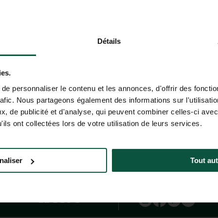
ele assistent is momenteel in bèta-versie. De gegeven antwoorde
Détails
 u aan om belangrijke informatie (prijzen, beschikbaarheid, verko
ies.
e personnaliser le contenu et les annonces, d'offrir des fonctio
rafic. Nous partageons également des informations sur l'utilisati
CHAP
, de publicité et d'analyse, qui peuvent combiner celles-ci avec
speciale aanbiedingen!
ils ont collectées lors de votre utilisation de leurs services.
+31 85-040 11 40
naliser
Tout aut
HULP EN CONTACT
(MA - VR: 9.00 - 18.00 UUR; ZA: 9.00 -