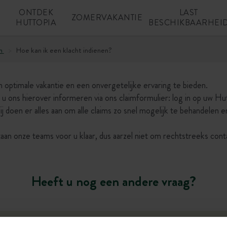
ONTDEK
LAST
N
ZOMERVAKANTIE
HUTTOPIA
BESCHIKBAARHEI
n
Hoe kan ik een klacht indienen?
optimale vakantie en een onvergetelijke ervaring te bieden.
t u ons hierover informeren via ons claimformulier: log in op uw Hu
j doen er alles aan om alle claims zo snel mogelijk te behandelen e
taan onze teams voor u klaar, dus aarzel niet om rechtstreeks con
Heeft u nog een andere vraag?