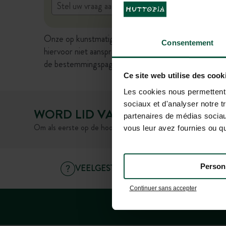
Onze op kunstmatige intelligentie gebaseerde virtu
Consentement
hiervoor niet aansprakelijk worden gesteld. We raden
de bestemmingspagina's of bij onze klantenservice.
Ce site web utilise des cook
Les cookies nous permettent d
sociaux et d'analyser notre t
WORD LID VAN ONZE GEMEENS
partenaires de médias sociaux
Om als eerste op de hoogte te zijn van Huttopia nieuws en 
vous leur avez fournies ou qu'
Person
VEELGESTELDE VRAGEN
Continuer sans accepter