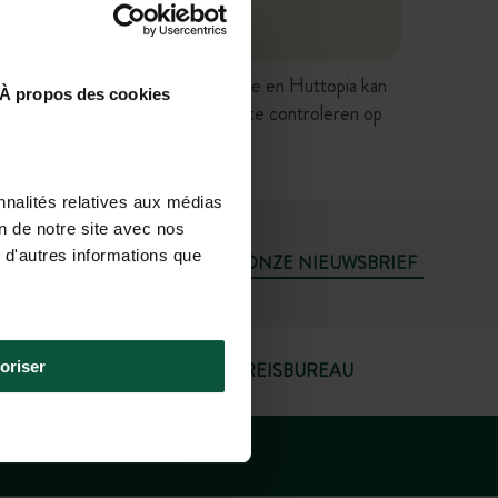
n hebben geen contractuele waarde en Huttopia kan
À propos des cookies
opvoorwaarden, etc.) rechtstreeks te controleren op
nnalités relatives aux médias
on de notre site avec nos
 d'autres informations que
ABONNEER U OP ONZE NIEUWSBRIEF
oriser
UTRECHT REISBUREAU
 17.00 UUR)