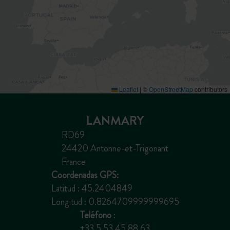
Leaflet
|
©
OpenStreetMap
contributors
LANMARY
RD69
24420 Antonne-et-Trigonant
France
Coordenadas GPS:
Latitud : 45.2404849
Longitud : 0.8264709999999695
Teléfono
:
+33 5 53 45 88 63