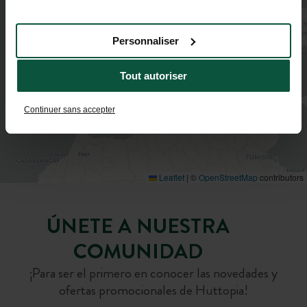
services.
Personnaliser
Tout autoriser
Continuer sans accepter
Leaflet
|
©
OpenStreetMap
contributors
ÚNETE A NUESTRA
COMUNIDAD
¡Para ser el primero en conocer las novedades y
ofertas promocionales de Huttopia!