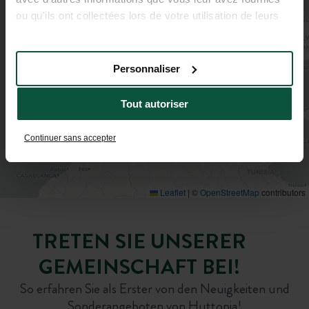
ou qu'ils ont collectées lors de votre utilisation de leurs
services.
Personnaliser
Tout autoriser
Continuer sans accepter
Leaflet
|
©
OpenStreetMap
contributors
TRETEN SIE UNSERER
GEMEINSCHAFT BEI!
So erfahren Sie als Erster von den Neuigkeiten und
Sonderangeboten von Huttopia!