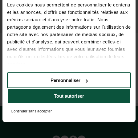
Les cookies nous permettent de personnaliser le contenu
et les annonces, d'offrir des fonctionnalités relatives aux
SUSCRÍBASE A NUESTRO BOLETÍN
médias sociaux et d'analyser notre trafic. Nous
partageons également des informations sur l'utilisation de
notre site avec nos partenaires de médias sociaux, de
PREGUNTAS FRECUENTES
publicité et d'analyse, qui peuvent combiner celles-ci
avec d'autres informations que vous leur avez fournies
ou qu'ils ont collectées lors de votre utilisation de leurs
services.
AYUDA Y CONTACTO
Personnaliser
+33 4 37 64 22 35
(LUN–VIE: 9H–19H; SÁB: 9H–18H)
Tout autoriser
Continuer sans accepter