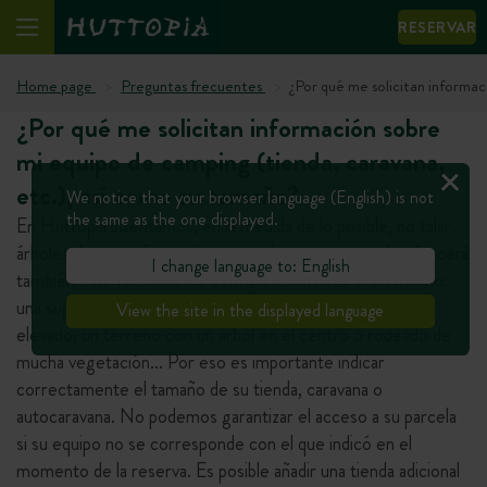
RESERVAR
Home page
Preguntas frecuentes
¿Por qué me solicitan informac
¿Por qué me solicitan información sobre
mi equipo de camping (tienda, caravana,
etc.), así como su tamaño?
We notice that your browser language (English) is not
the same as the one displayed.
En Huttopia intentamos, en la medida de lo posible, no talar
árboles. La superficie del terreno de juego que se le ofrecerá
I change language to: English
también está vinculada a la configuración natural del mismo:
una superficie plana pequeña o mediana en un terreno
View the site in the displayed language
elevado, un terreno con un árbol en el centro o rodeado de
mucha vegetación… Por eso es importante indicar
correctamente el tamaño de su tienda, caravana o
autocaravana. No podemos garantizar el acceso a su parcela
si su equipo no se corresponde con el que indicó en el
momento de la reserva. Es posible añadir una tienda adicional