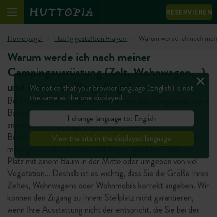
RESERVIEREN
Home page
Häufig gestellten Fragen
Warum werde ich nach mei
Warum werde ich nach meiner
Campingausrüstung (Zelt, Wohnwagen,…)
und deren Größe gefragt?
We notice that your browser language (English) is not
the same as the one displayed.
Bei Huttopia versuchen wir im Rahmen des Möglichen, keine
Bäume zu fällen. Die Größe des Stellplatzes, der Ihnen
I change language to: English
angeboten wird, hängt auch mit der natürlichen
Beschaffenheit dieses Platzes zusammen: eine kleine oder
View the site in the displayed language
mittelgroße ebene Fläche auf einem erhöhten Platz, ein
Platz mit einem Baum in der Mitte oder umgeben von viel
Vegetation… Deshalb ist es wichtig, dass Sie die Größe Ihres
Zeltes, Wohnwagens oder Wohnmobils korrekt angeben. Wir
können den Zugang zu Ihrem Stellplatz nicht garantieren,
wenn Ihre Ausstattung nicht der entspricht, die Sie bei der