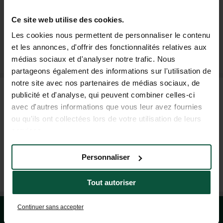
Ce site web utilise des cookies.
Les cookies nous permettent de personnaliser le contenu
MICH FÜR DEN NEWSLETTER ANMELDEN
et les annonces, d'offrir des fonctionnalités relatives aux
médias sociaux et d'analyser notre trafic. Nous
partageons également des informations sur l'utilisation de
notre site avec nos partenaires de médias sociaux, de
HÄUFIG GESTELLTE FRAGEN
publicité et d'analyse, qui peuvent combiner celles-ci
avec d'autres informations que vous leur avez fournies
ou qu'ils ont collectées lors de votre utilisation de leurs
HILFE UND KONTAKT
services.
Personnaliser
+49 392 9267 8201
(MO - FR: 9.00 - 18.00 UHR; SA: 09.00 - 17.00 UHR)
Tout autoriser
Continuer sans accepter