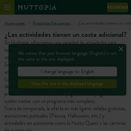
RESERVAR
Home page
Preguntas frecuentes
¿Las actividades tienen un cost
¿Las actividades tienen un coste adicional?
En Huttopia, ofrecemos una variedad de actividades para
todas las edades, según la temporada y el camping. Algunas
We notice that your browser language (English) is not
son gratuitas y otras de pago.
the same as the one displayed.
En verano, cada camping Huttopia propone un programa de
I change language to: English
actividades adaptado: algunas animaciones son gratuitas
(como las noches de conciertos o ciertos talleres de
View the site in the displayed language
descubrimiento), mientras que otras, organizadas por
proveedores externos, son de pago. Los campings Iconic
suelen contar con un programa más completo.
Fuera de temporada, la oferta es más ligera: veladas gratuitas,
animaciones puntuales (Pascua, Halloween, etc.) y
actividades en autonomía como la Hutto Quest o las carreras
de orientación.