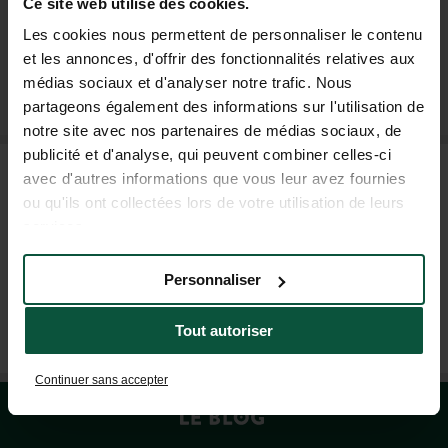
Ce site web utilise des cookies.
Les cookies nous permettent de personnaliser le contenu
et les annonces, d'offrir des fonctionnalités relatives aux
SUSCRÍBASE A NUESTRO BOLETÍN
médias sociaux et d'analyser notre trafic. Nous
partageons également des informations sur l'utilisation de
notre site avec nos partenaires de médias sociaux, de
publicité et d'analyse, qui peuvent combiner celles-ci
PREGUNTAS FRECUENTES
avec d'autres informations que vous leur avez fournies
ou qu'ils ont collectées lors de votre utilisation de leurs
services.
AYUDA Y CONTACTO
Personnaliser
+33 4 37 64 22 35
Tout autoriser
(LUN–VIE: 9H–19H; SÁB: 9H–18H)
Continuer sans accepter