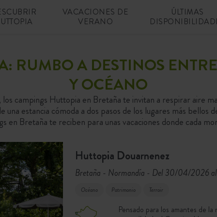
ESCUBRIR
VACACIONES DE
ÚLTIMAS
UTTOPIA
VERANO
DISPONIBILIDAD
: RUMBO A DESTINOS ENTRE
Y OCÉANO
 los campings Huttopia en Bretaña te invitan a respirar aire ma
e una estancia cómoda a dos pasos de los lugares más bellos de l
ngs en Bretaña te reciben para unas vacaciones donde cada mo
Huttopia Douarnenez
Bretaña - Normandía
Del 30/04/2026 a
-
Océano
Patrimonio
Terroir
Pensado para los amantes de la n