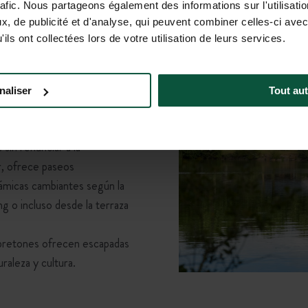
rafic. Nous partageons également des informations sur l'utilisati
ete en espacios verdes
, de publicité et d'analyse, qui peuvent combiner celles-ci avec
desean estar rodeados de
ils ont collectées lors de votre utilisation de leurs services.
t Michel es perfecto
. Lejos
za preservada junto a un
ta a la exploración tranquila:
naliser
Tout aut
a local, talleres de cocina con
das—conciertos, espectáculos
 sin renunciar a la
ar, ofrece paseos
micas cambiantes según la
ng o incluso desde la terraza
 bretones ofrecen escapadas
raleza y cultura.