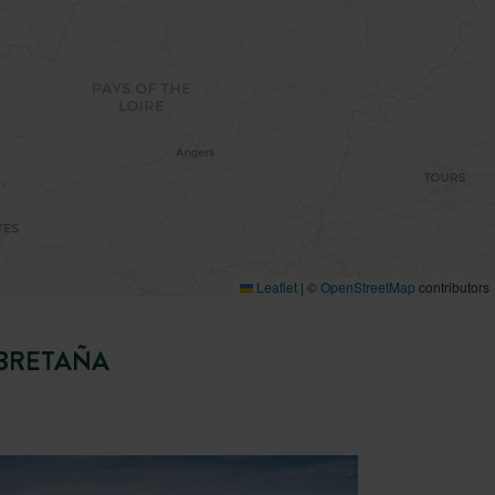
Leaflet
|
©
OpenStreetMap
contributors
 BRETAÑA