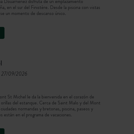
pia Douarnenez disfruta de un emplazamiento
ña, en el sur del Finistère. Desde la piscina con vistas
lese un momento de descanso único.
l
l 27/09/2026
t St Michel le da la bienvenida en el corazón de
 orillas del estanque. Cerca de Saint Malo y del Mont
as ciudades normandas y bretonas, piscina, paseos y
res están en el programa de vacaciones.