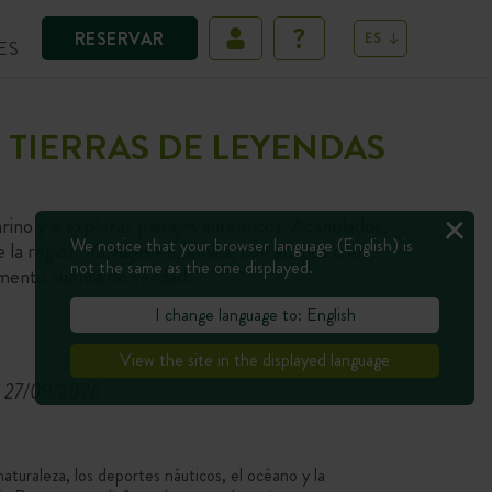
RESERVAR
ES
ES
 TIERRAS DE LEYENDAS
rino y a explorar paisajes auténticos. Acantilados,
We notice that your browser language (English) is
a región. Ya viajes en familia, con amigos o en
not the same as the one displayed.
mento cuenta de verdad.
I change language to: English
View the site in the displayed language
l 27/09/2026
aturaleza, los deportes náuticos, el océano y la