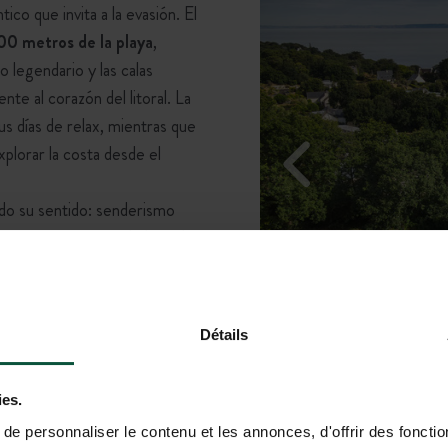
co que invita a la evasión. El
0 metros de la playa
,
 legendario y las calas
te al corazón del litoral. La
s días de relax, mientras que
explorar la costa desde el
odo su sentido: senderismo
les paseos contemplativos al
entre rocas y arena fina. Las
os de convivencia en las
ncia inolvidable.
Détails
ies.
e personnaliser le contenu et les annonces, d'offrir des fonctio