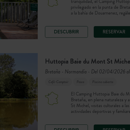
tranquilidad, el Camping Hutto
privilegiado en la punta de Breta
a la bahía de Douarnenez, regá
DESCUBRIR
RESERVAR
Huttopia Baie du Mont St Miche
Bretaña - Normandía
Del 02/04/2026 a
-
Café-Comptoir
Pesca
Piscina cubierta
El Camping Huttopia Baie du Mon
Bretaña, en plena naturaleza y a
St Michel, visitas culturales a l
actividades deportivas y familia