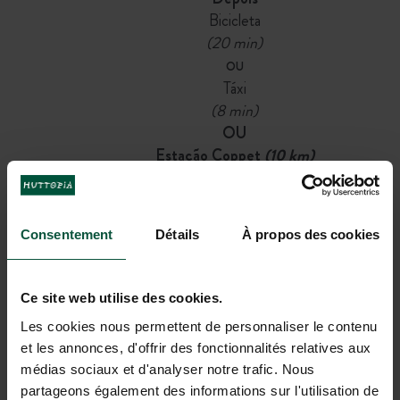
Bicicleta
(20 min)
OU
Táxi
(8 min)
OU
Estação Coppet
(10 km)
Depois
Autocarro regional Cars Région / TPN linha
814:
Consentement
Détails
À propos des cookies
Partida na paragem Gare de Coppet →
Chegada à paragem Divonne-les-Bains Office
de Tourisme
Ce site web utilise des cookies.
(30 min de autocarro + 40 min a pé)
Les cookies nous permettent de personnaliser le contenu
OU
et les annonces, d'offrir des fonctionnalités relatives aux
Bicicleta
médias sociaux et d'analyser notre trafic. Nous
(30 min)
partageons également des informations sur l'utilisation de