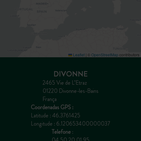
Leaflet
|
©
OpenStreetMap
contributors
DIVONNE
2465 Vie de L’Etraz
01220 Divonne-les-Bains
França
Coordenadas GPS :
Latitude : 46.3761425
Longitude : 6.120653400000037
Telefone
:
04 50 20 01 95