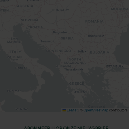
Leaflet
|
©
OpenStreetMap
contributors
ABONNEER U OP ONZE NIEUWSBRIEF