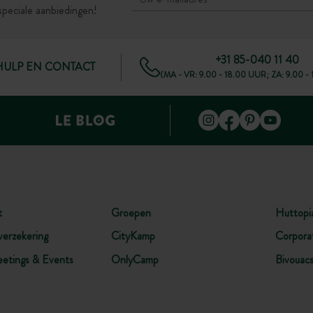
speciale aanbiedingen!
+31 85-040 11 40
HULP EN CONTACT
(MA - VR: 9.00 - 18.00 UUR; ZA: 9.00 -
t
Groepen
Huttopi
verzekering
CityKamp
Corpora
etings & Events
OnlyCamp
Bivouac