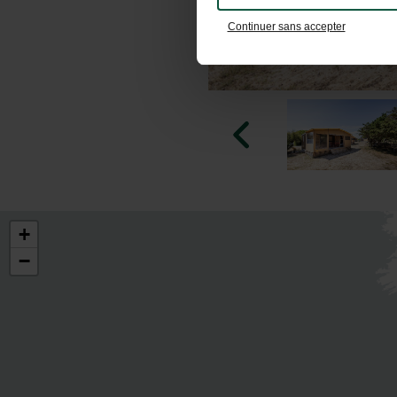
Continuer sans accepter
+
−