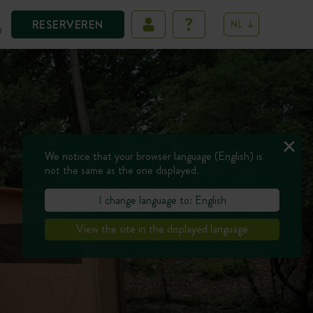
RESERVEREN
NL
D
We notice that your browser language (English) is
not the same as the one displayed.
I change language to: English
View the site in the displayed language