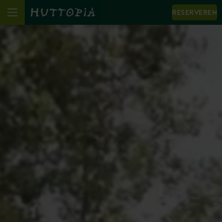
RESERVEREN
We notice that your browser language (English) is not
the same as the one displayed.
I change language to: English
View the site in the displayed language