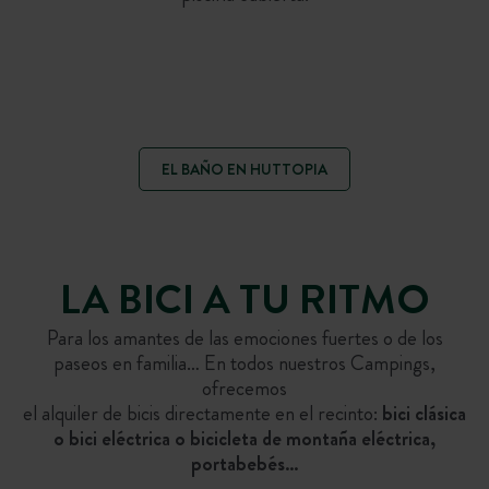
EL BAÑO EN HUTTOPIA
LA BICI A TU RITMO
Para los amantes de las emociones fuertes o de los
paseos en familia… En todos nuestros Campings,
ofrecemos
el alquiler de bicis directamente en el recinto:
bici clásica
BAÑOS FINLANDESES
BAÑO NATURAL
o bici eléctrica o bicicleta de montaña eléctrica,
¡Descubre los placeres del baño en un lago o
En ciertos destinos, disfruta de spas en plena
portabebés…
un río, en los diferentes destinos Huttopia!
naturaleza con nuestros baños finlandeses.