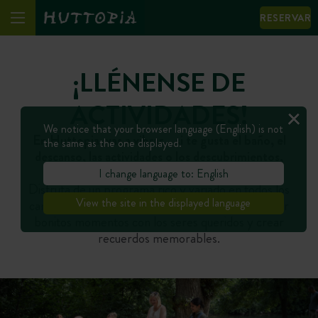
RESERVAR
¡LLÉNENSE DE
ACTIVIDADES!
We notice that your browser language (English) is not
En Huttopia, vas a vibrar… si te gusta el baño, el
the same as the one displayed.
descanso, las actividades o los descubrimientos,
¡tenemos para todos los gustos!
I change language to: English
Disfruta de un programa rico y variado en todos los
View the site in the displayed language
campings. Es el momento perfecto para compartir
bonitos momentos con los seres queridos y crear
recuerdos memorables.