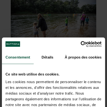
Disponible en tamaño adulto y joven
PESCA
Consentement
Détails
À propos des cookies
Los pescadores de agua dulce podrán echarle la
caña a las carpas y los amantes de las mareas
Ce site web utilise des cookies.
encontrarán almejas y caracolillos.
Les cookies nous permettent de personnaliser le contenu
et les annonces, d'offrir des fonctionnalités relatives aux
médias sociaux et d'analyser notre trafic. Nous
partageons également des informations sur l'utilisation de
notre site avec nos partenaires de médias sociaux, de