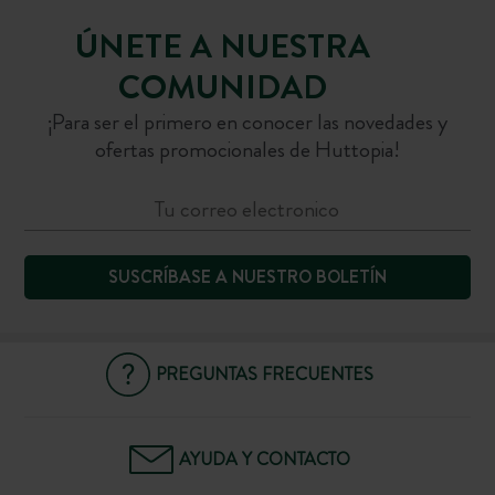
ÚNETE A NUESTRA
COMUNIDAD
¡Para ser el primero en conocer las novedades y
ofertas promocionales de Huttopia!
OCIO AL AIRE LIBRE
ZONAS DE JUEGO
SUSCRÍBASE A NUESTRO BOLETÍN
Los más pequeños también tienen su espacio en
En todos nuestros destinos encontrarás lo
necesario para disfrutar de unas vacaciones
nuestros campings.
deportivas y divertidas: mesa de pimpón, pista
PREGUNTAS FRECUENTES
de petanca, campo de voleibol…
AYUDA Y CONTACTO