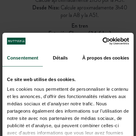
Desde Niza:
Calcule aproximadamente 3h40
por la A8 y la A51.
En tren
Estación Chorges (34,6 km)
Luego
Autobús regional Zou / LER 30:
Salida en la parada Gare de Chorges → Llegada
Consentement
Détails
À propos des cookies
a la parada Saint-Vincent-les-
Forts
(45 min en autobús + 15 min a pie)
O
Ce site web utilise des cookies.
Taxi
Les cookies nous permettent de personnaliser le contenu
(40 min)
et les annonces, d'offrir des fonctionnalités relatives aux
médias sociaux et d'analyser notre trafic. Nous
partageons également des informations sur l'utilisation de
ÚNETE A NUESTRA
notre site avec nos partenaires de médias sociaux, de
publicité et d'analyse, qui peuvent combiner celles-ci
COMUNIDAD
avec d'autres informations que vous leur avez fournies