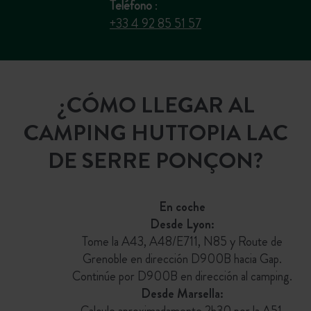
Teléfono
:
+33 4 92 85 51 57
¿CÓMO LLEGAR AL
CAMPING HUTTOPIA LAC
DE SERRE PONÇON?
En coche
Desde Lyon:
Tome la A43, A48/E711, N85 y Route de
Grenoble en dirección D900B hacia Gap.
Continúe por D900B en dirección al camping.
Desde Marsella:
Calcule aproximadamente 2h30 por la A51.