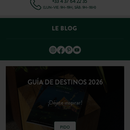
+33 4 37 64 22 35
(LUN–VIE: 9H–19H; SÁB: 9H–18H)
GUÍA DE DESTINOS 2026
¡Déjate inspirar!
PIDO