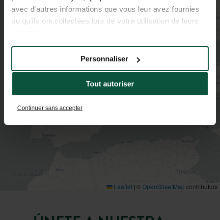
avec d'autres informations que vous leur avez fournies
2
ou qu'ils ont collectées lors de votre utilisation de leurs
2
services.
4
Personnaliser
Tout autoriser
Continuer sans accepter
Leaflet
|
©
OpenStreetMap
contributors