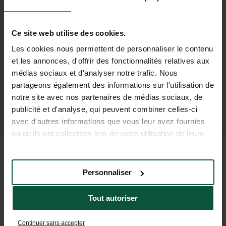
COMUNIDAD
¡Para ser el primero en conocer las novedades y
Ce site web utilise des cookies.
ofertas promocionales de Huttopia!
Les cookies nous permettent de personnaliser le contenu
et les annonces, d'offrir des fonctionnalités relatives aux
médias sociaux et d'analyser notre trafic. Nous
partageons également des informations sur l'utilisation de
notre site avec nos partenaires de médias sociaux, de
SUSCRÍBASE A NUESTRO BOLETÍN
publicité et d'analyse, qui peuvent combiner celles-ci
avec d'autres informations que vous leur avez fournies
ou qu'ils ont collectées lors de votre utilisation de leurs
services.
PREGUNTAS FRECUENTES
Personnaliser
AYUDA Y CONTACTO
Tout autoriser
Continuer sans accepter