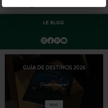
+33 4 37 64 22 35
(LUN–VIE: 9H–19H; SÁB: 9H–18H)
GUÍA DE DESTINOS 2026
¡Déjate inspirar!
PIDO