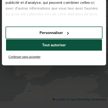
publicité et d'analyse, qui peuvent combiner celles-ci
avec d'autres informations que vous leur avez fournies
2
ou qu'ils ont collectées lors de votre utilisation de leurs
services.
Personnaliser
Tout autoriser
Continuer sans accepter
Leaflet
|
©
OpenStreetMap
contributors