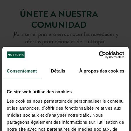
ÚNETE A NUESTRA
COMUNIDAD
¡Para ser el primero en conocer las novedades y
ofertas promocionales de Huttopia!
Consentement
Détails
À propos des cookies
SUSCRÍBASE A NUESTRO BOLETÍN
Ce site web utilise des cookies.
PREGUNTAS FRECUENTES
Les cookies nous permettent de personnaliser le contenu
et les annonces, d'offrir des fonctionnalités relatives aux
médias sociaux et d'analyser notre trafic. Nous
partageons également des informations sur l'utilisation de
AYUDA Y CONTACTO
notre site avec nos partenaires de médias sociaux, de