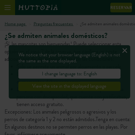
RESERVAR
Home page
Preguntas frecuentes
¿Se admiten animales domésti
¿Se admiten animales domésticos?
¡Sí, las mascotas son bienvenidas! Puede seleccionar esta
opción en el paso 2 de la reserva, que conlleva un coste
We notice that your browser language (English) is not
adicional por día de estancia.Estas son las condiciones:
the same as the one displayed.
Solo se permite un animal por alojamiento o parcela.
I change language to: English
La mascota debe estar vacunada, llevar correa y sus
excrementos deben recogerse.
View the site in the displayed language
Los perros guía y de asistencia que acompañen a una
persona con discapacidad, que cuente con justificativo,
tienen acceso gratuito.
Excepciones: Los animales peligrosos o agresivos y los
perros de categoría 1 y 2 no están admitidos.Tenga en cuenta:
En algunos destinos no se permiten perros en las playas. Por
favor, infórmese previamente.