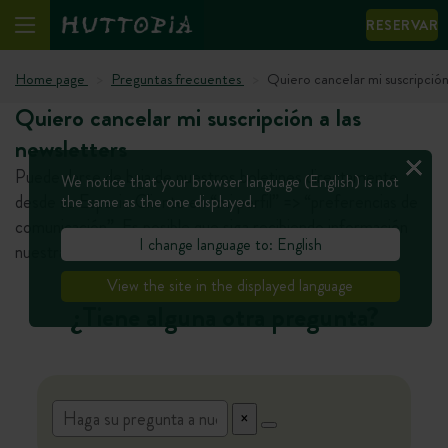
RESERVAR
Home page
Preguntas frecuentes
Quiero cancelar mi suscripción
Quiero cancelar mi suscripción a las
newsletters
Puede darse de baja de nuestros boletines directamente
We notice that your browser language (English) is not
desde su Espacio Cliente en “mi perfil” => “preferencias de
the same as the one displayed.
comunicación”. Es posible que siga recibiendo información
I change language to: English
nuestra mientras se actualizan nuestros sistemas.
View the site in the displayed language
¿Tiene alguna otra pregunta?