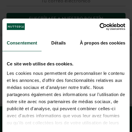
SUSCRÍBASE A NUESTRO BOLETÍN
Consentement
Détails
À propos des cookies
PREGUNTAS FRECUENTES
Ce site web utilise des cookies.
AYUDA Y CONTACTO
Les cookies nous permettent de personnaliser le contenu
et les annonces, d'offrir des fonctionnalités relatives aux
médias sociaux et d'analyser notre trafic. Nous
+33 4 37 64 22 35
partageons également des informations sur l'utilisation de
(LUN–VIE: 9H–19H; SÁB: 9H–18H)
notre site avec nos partenaires de médias sociaux, de
publicité et d'analyse, qui peuvent combiner celles-ci
avec d'autres informations que vous leur avez fournies
ou qu'ils ont collectées lors de votre utilisation de leurs
services.