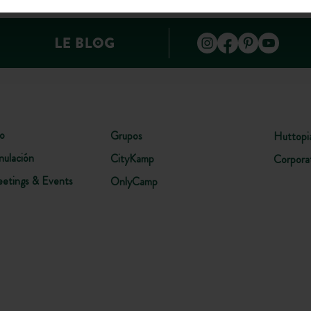
lo
Grupos
Huttopi
nulación
CityKamp
Corpora
etings & Events
OnlyCamp