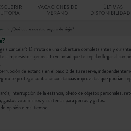
ESCUBRIR
VACACIONES DE
ÚLTIMAS
UTTOPIA
VERANO
DISPONIBILIDAD
es
¿Qué cubre nuestro seguro de viaje?
e?
iga a cancelar? Disfruta de una cobertura completa antes y durante
e a imprevistos ajenos a tu voluntad que te impidan llegar al campi
.
errupción de estancia en el paso 3 de tu reserva, independientem
ro te protege contra circunstancias imprevistas que podrían im
tardía, interrupción de la estancia, olvido de objetos personales, re
n, gastos veterinarios y asistencia para perros y gatos.
 de opinión o mal tiempo.