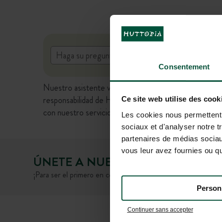
Consentement
Nuestro asistente virtual basado en inteligencia arti
responsabilidad de Huttopia. Le invitamos a verificar 
Ce site web utilise des cook
con nuestro servicio de atención al cliente.
Les cookies nous permettent d
sociaux et d'analyser notre t
partenaires de médias sociaux
vous leur avez fournies ou qu'
ÚNETE A NUESTRA COMUNIDA
¡Para ser el primero en conocer las novedades y ofertas pro
Person
Continuer sans accepter
PREGUNTAS FRE