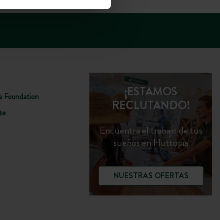
¡ESTAMOS
a Foundation
RECLUTANDO!
te
Encuentra el trabajo de tus
sueños en Huttopia
NUESTRAS OFERTAS