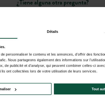
¿Tiene alguna otra pregunta?
Détails
ficial está actualmente en versión beta. Las respuestas proporcion
la información importante (precios, disponibilidad, condiciones de v
ies.
e personnaliser le contenu et les annonces, d'offrir des fonctio
rafic. Nous partageons également des informations sur l'utilisati
, de publicité et d'analyse, qui peuvent combiner celles-ci avec
ils ont collectées lors de votre utilisation de leurs services.
D
mocionales de Huttopia!
naliser
Tout aut
CUENTES
AYUDA Y CONTACTO
(LUN–