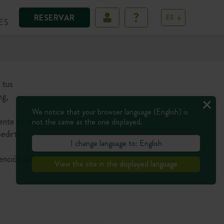
RESERVAR
ES
ES
 tus
ng,
We notice that your browser language (English) is
ente de la
not the same as the one displayed.
pedirte
I change language to: English
tención de
View the site in the displayed language