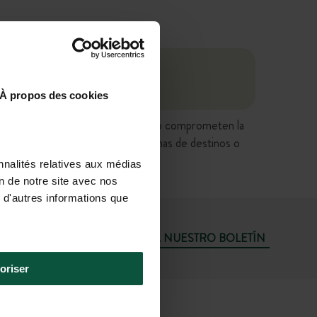
À propos des cookies
adas no tienen valor contractual y no comprometen la
enta, etc.) directamente en las fichas de destinos o
nnalités relatives aux médias
on de notre site avec nos
 d'autres informations que
SUSCRÍBASE A NUESTRO BOLETÍN
oriser
+33 4 37 64 22 35
VIE: 9H–19H; SÁB: 9H–18H)