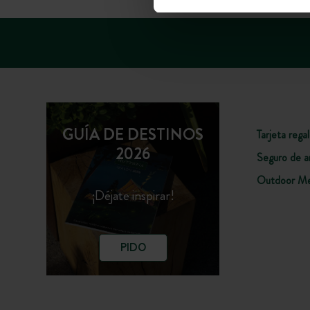
GUÍA DE DESTINOS
Tarjeta rega
2026
Seguro de a
Outdoor Me
¡Déjate inspirar!
PIDO