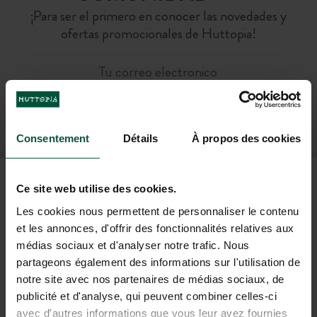
¡Para ser el primero en conocer las novedades y
ofertas promocionales de Huttopia!
SUSCRÍBASE A NUESTRO BOLETÍN
Consentement
Détails
À propos des cookies
PREGUNTAS FRECUENTES
Ce site web utilise des cookies.
Les cookies nous permettent de personnaliser le contenu
et les annonces, d'offrir des fonctionnalités relatives aux
AYUDA Y CONTACTO
médias sociaux et d'analyser notre trafic. Nous
partageons également des informations sur l'utilisation de
notre site avec nos partenaires de médias sociaux, de
+33 4 37 64 22 35
publicité et d'analyse, qui peuvent combiner celles-ci
(LUN–VIE: 9H–19H; SÁB: 9H–18H)
avec d'autres informations que vous leur avez fournies