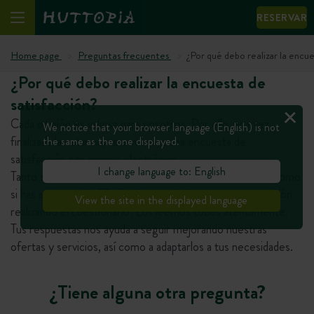
RESERVAR
Home page
Preguntas frecuentes
¿Por qué debo realizar la encu
¿Por qué debo realizar la encuesta de
satisfacción?
Cada opinión es valiosa para nosotros. Por ello, una vez
We notice that your browser language (English) is not
finalizada la estancia, te enviamos una encuesta de
the same as the one displayed.
satisfacción por correo electrónico.
I change language to: English
Tanto si la estancia ha satisfecho todas tus necesidades como
si has encontrado dificultades, no dudes en enviar tu opinión
View the site in the displayed language
realizando el cuestionario. Los leemos todos atentamente.
Tus respuestas nos ayuda a seguir mejorando nuestras
ofertas y servicios, así como a adaptarlos a tus necesidades.
¿Tiene alguna otra pregunta?