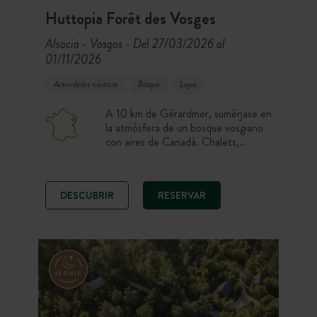
Huttopia Forêt des Vosges
Alsacia - Vosgos
Del 27/03/2026 al
-
01/11/2026
Actividades náuticas
Bosque
Lagos
A 10 km de Gérardmer, sumérjase en
la atmósfera de un bosque vosgiano
con aires de Canadá. Chalets,
cahuttes, tiendas y parcelas le dan la
bienvenida a 650 m de altitud. Entre
lagos de montaña, cascadas, la Route
DESCUBRIR
RESERVAR
des Crêtes, el senderismo, la piscina
y el Spa Forestal, saboree los Vosgos
al aire libre!