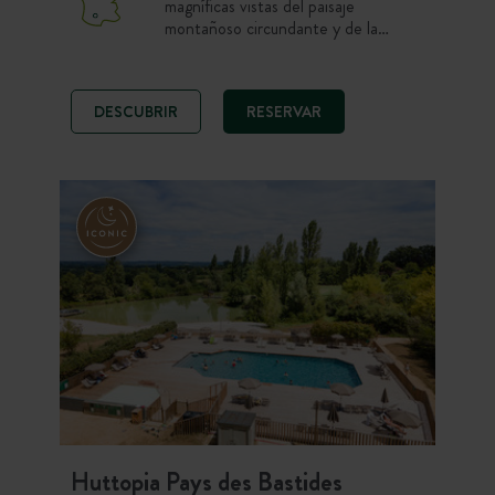
magníficas vistas del paisaje
montañoso circundante y de la
famosa ciudad medieval de Cordes
sur Ciel. En el corazón de los viñedos
de Gaillac y del territorio de Cordais
DESCUBRIR
RESERVAR
y Causse, el camping se encuentra a
unos kilómetros de Albi. Un destino
donde se mezclan naturaleza, cultura
y placer…
Huttopia Pays des Bastides