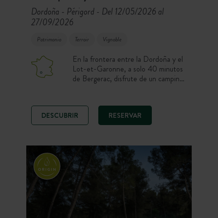
Dordoña - Périgord
Del 12/05/2026 al
-
27/09/2026
Patrimonio
Terroir
Vignoble
En la frontera entre la Dordoña y el
Lot-et-Garonne, a solo 40 minutos
de Bergerac, disfrute de un camping
de 10 hectáreas idealmente situado
para descubrir todos los tesoros de la
rica región del Périgord y volver a
DESCUBRIR
RESERVAR
disfrutar de la calma y la tranquilidad
que ofrece el lugar a la sombra de los
árboles o junto a la piscina.