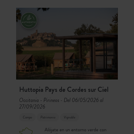
Smart’Forest. ¿Necesitas descansar?
Disfruta de la bonita piscina
climatizada con vistas al bosque o sal
a descubrir los hermosos pueblos
cercanos.
Huttopia Pays de Cordes sur Ciel
Occitania - Pirineos
Del 06/05/2026 al
-
27/09/2026
Campo
Patrimonio
Vignoble
Alójate en un entorno verde con