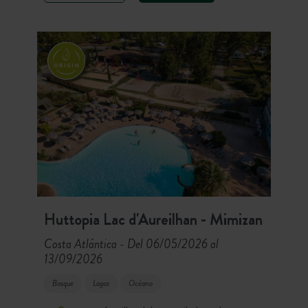
verano. No hay que elegir entre los
placeres de la naturaleza y la belleza
de nuestro patrimonio.
Huttopia Lac d'Aureilhan - Mimizan
Costa Atlántica
Del 06/05/2026 al
-
13/09/2026
Bosque
Lagos
Océano