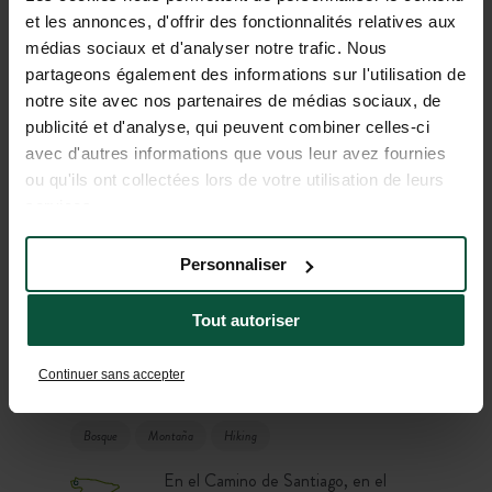
donde cada estación desvela su
et les annonces, d'offrir des fonctionnalités relatives aux
propia naturaleza.
médias sociaux et d'analyser notre trafic. Nous
partageons également des informations sur l'utilisation de
notre site avec nos partenaires de médias sociaux, de
publicité et d'analyse, qui peuvent combiner celles-ci
avec d'autres informations que vous leur avez fournies
ou qu'ils ont collectées lors de votre utilisation de leurs
services.
Personnaliser
Tout autoriser
Huttopia Caminos de Galicia
Continuer sans accepter
España
Del 26/03/2026 al 01/11/2026
-
Bosque
Montaña
Hiking
En el Camino de Santiago, en el