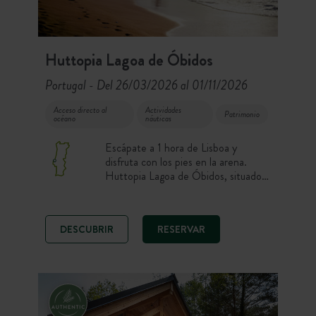
Huttopia Lagoa de Óbidos
Portugal
Del 26/03/2026 al 01/11/2026
-
Acceso directo al
Actividades
Patrimonio
océano
náuticas
Escápate a 1 hora de Lisboa y
disfruta con los pies en la arena.
Huttopia Lagoa de Óbidos, situado a
pocos metros de la laguna de
Óbidos, es el destino ideal para los
amantes de las actividades náuticas y
DESCUBRIR
RESERVAR
los deportes de tabla. ¡Ambiente
surfcampista garantizado!