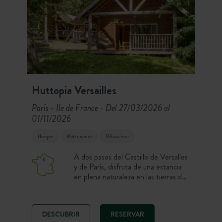
entre relax, gastronomía y
autenticidad.
Huttopia Versailles
París - Ile de France
Del 27/03/2026 al
-
01/11/2026
Bosque
Patrimonio
Véloscénie
A dos pasos del Castillo de Versalles
y de París, disfruta de una estancia
en plena naturaleza en las tierras del
Rey Sol en Huttopia Versailles:
alojamientos cómodos y singulares o
parcelas, piscina cubierta climatizada
DESCUBRIR
RESERVAR
y actividades en la naturaleza en