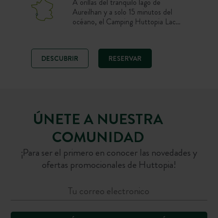
A orillas del tranquilo lago de
Aureilhan y a solo 15 minutos del
océano, el Camping Huttopia Lac
d’Aureilhan te recibe para unas
vacaciones entre lago y mar. Disfruta
de una estancia en plena naturaleza
DESCUBRIR
RESERVAR
en parcela, tienda o chalet, con
piscina, restaurante y acceso a las
playas de las Landas. Un camping
ideal para combinar baños en agua
dulce, surf y paseos por el bosque.
ÚNETE A NUESTRA
COMUNIDAD
¡Para ser el primero en conocer las novedades y
ofertas promocionales de Huttopia!