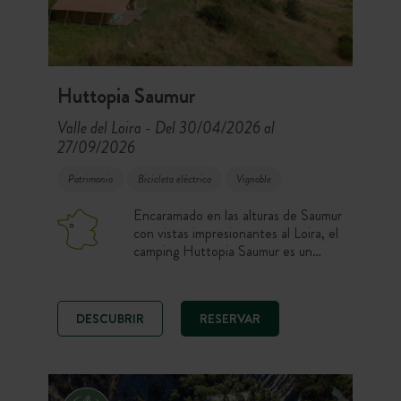
Huttopia Saumur
Valle del Loira
Del 30/04/2026 al
-
27/09/2026
Patrimonio
Bicicleta eléctrica
Vignoble
Encaramado en las alturas de Saumur
con vistas impresionantes al Loira, el
camping Huttopia Saumur es un
verdadero remanso de paz en el
corazón del País de los Castillos.
Entre naturaleza, viñedos y
DESCUBRIR
RESERVAR
patrimonio, disfrute de una estancia
que combina relax y descubrimiento
en un entorno excepcional.