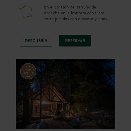
En el corazón del terruño de
Ardèche en la frontera con Gard,
entre pueblos con encanto y sitios
prehistóricos, el Camping Huttopia
Sud Ardèche te recibe en un
entorno natural preservado. Disfruta
DESCUBRIR
RESERVAR
de una estancia en plena naturaleza
con piscina suspendida que ofrece
vistas panorámicas, Spa Forestal con
baño finlandés y saunas, restauración
y alquiler de bicicletas in situ. Un
camping ideal para explorar Ardèche
entre naturaleza, patrimonio y
autenticidad.