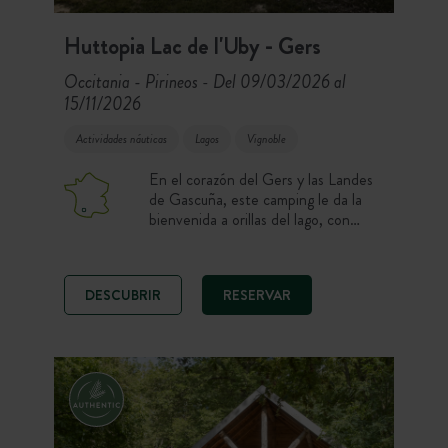
Huttopia Lac de l'Uby - Gers
Occitania - Pirineos
Del 09/03/2026 al
-
15/11/2026
Actividades náuticas
Lagos
Vignoble
En el corazón del Gers y las Landes
de Gascuña, este camping le da la
bienvenida a orillas del lago, con
piscina y acceso a actividades
náuticas. Elegir un camping en el
Gers es disfrutar de un entorno
DESCUBRIR
RESERVAR
natural preservado entre lago,
viñedos y el arte de vivir del
Suroeste. Desde la pesca a orillas del
agua hasta la degustación de
Armagnac en el Domaine d’Uby y la
visita a los Pueblos más Bellos de
Francia: una estancia ideal para
descubrir toda la riqueza del Gers,