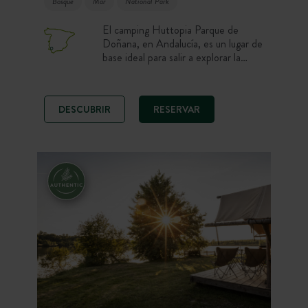
Bosque
Mar
National Park
El camping Huttopia Parque de
Doñana, en Andalucía, es un lugar de
base ideal para salir a explorar la
región. Descubre unos paisajes
únicos y diversos: dunas, playas,
bosques, vastas marismas… Aquí se
DESCUBRIR
RESERVAR
protege la fauna y la flora, aquí reina
la naturaleza.