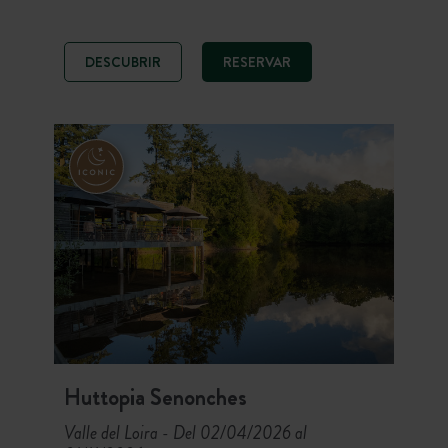
parcelas y alojamientos entre las
dunas para una mayor intimidad. En
el propio camping, disfruta del centro
DESCUBRIR
RESERVAR
social con su bonita terraza abierta al
espacio de piscinas. Anímate a
probar las excursiones en canoa y
otras actividades náuticas en los
alrededores del camping.
Huttopia Senonches
Valle del Loira
Del 02/04/2026 al
-