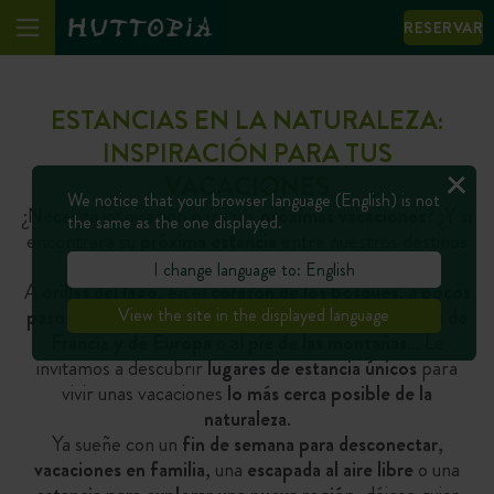
RESERVAR
ESTANCIAS EN LA NATURALEZA:
INSPIRACIÓN PARA TUS
VACACIONES
We notice that your browser language (English) is not
¿Necesita inspiración para sus
próximas vacaciones
? ¿Y si
the same as the one displayed.
encontrara su
próxima estancia
entre nuestros destinos
favoritos?
I change language to: English
A
orillas del lago
, en el
corazón de los bosques
, a
pocos
pasos del océano
, cerca de los
pueblos más bonitos de
View the site in the displayed language
Francia y de Europa
o al
pie de las montañas
… Le
invitamos a descubrir
lugares de estancia únicos
para
vivir unas vacaciones
lo más cerca posible de la
naturaleza
.
Ya sueñe con un
fin de semana para desconectar
,
vacaciones en familia
, una
escapada al aire libre
o una