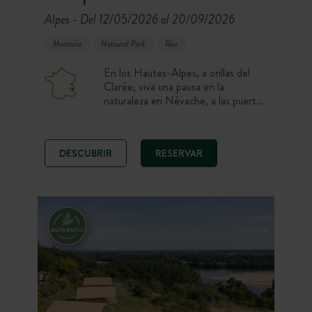
Alpes
Del 12/05/2026 al 20/09/2026
-
Montaña
National Park
Ríos
En los Hautes-Alpes, a orillas del
Clarée, viva una pausa en la
naturaleza en Névache, a las puertas
de los Écrins. Parcelas en el bosque,
alojamientos con todo el confort,
piscina climatizada y un Café-
DESCUBRIR
RESERVAR
Comptoir (Bar-cafetería) le dan la
bienvenida en un valle preservado.
Aquí, el senderismo, el mountain
bike, la pesca y el descubrimiento de
Briançon marcan el ritmo de sus días
al aire libre!