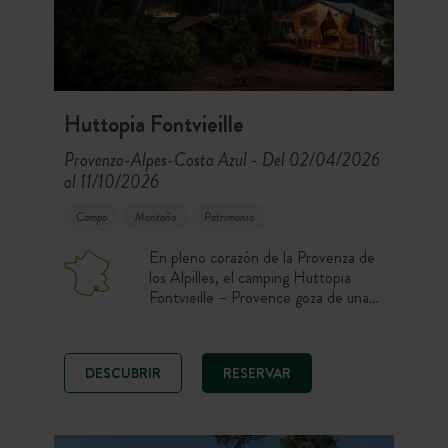
Huttopia Fontvieille
Provenza-Alpes-Costa Azul
Del 02/04/2026
-
al 11/10/2026
Campo
Montaña
Patrimonio
En pleno corazón de la Provenza de
los Alpilles, el camping Huttopia
Fontvieille – Provence goza de una
ubicación excepcional en el pinar del
pueblo de los molinos de Alphonse
Daudet. Para tus actividades, elige
DESCUBRIR
RESERVAR
entre la piscina, descubrir el parque
natural de los Alpilles o los bonitos
pueblos provenzales de los
alrededores.