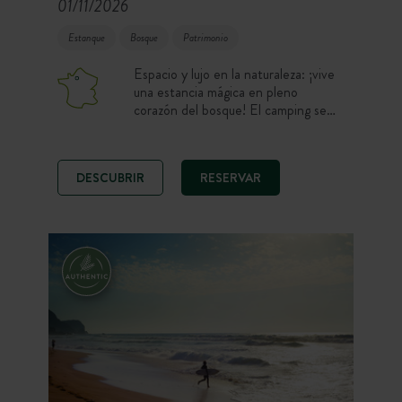
01/11/2026
Estanque
Bosque
Patrimonio
Espacio y lujo en la naturaleza: ¡vive
una estancia mágica en pleno
corazón del bosque! El camping se
encuentra en el bosque de
Senonches, alrededor del estanque
de Badouleau. En el programa, pausa
DESCUBRIR
RESERVAR
gastronómica en la bonita terraza
construida sobre pilotes, momento
de descanso en un fantástico spa en
pleno bosque, noches apacibles en
un alojamiento con todas las
comodidades… Desconexión
garantizada a tan solo 1.30 h de
París.