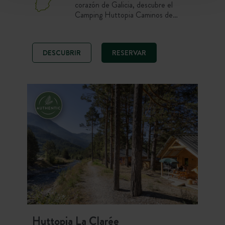
corazón de Galicia, descubre el
Camping Huttopia Caminos de
Galicia. Disfruta de parcelas y
alojamientos confortables, piscina
climatizada y actividades en la
DESCUBRIR
RESERVAR
naturaleza para una estancia
inolvidable. ¡Explora Galicia y déjate
sorprender por sus paisajes
impresionantes entre mar y montaña!
Huttopia La Clarée