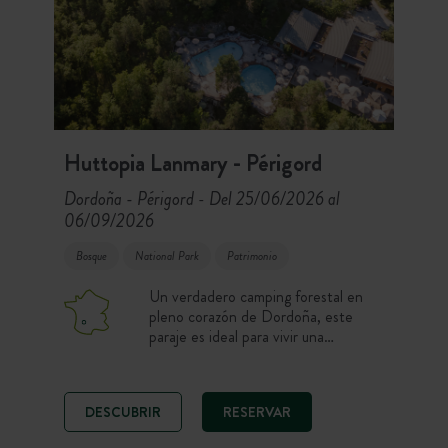
Huttopia Lanmary - Périgord
Dordoña - Périgord
Del 25/06/2026 al
-
06/09/2026
Bosque
National Park
Patrimonio
Un verdadero camping forestal en
pleno corazón de Dordoña, este
paraje es ideal para vivir una
experiencia única en mitad de los
árboles. Desde tu alojamiento o
parcela de camping, podrás disfrutar
DESCUBRIR
RESERVAR
de diferentes rutas de senderismo o
probar en familia el juego interactivo