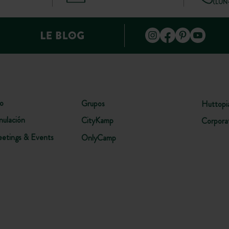
(LUN–
lo
Grupos
Huttopi
nulación
CityKamp
Corpora
etings & Events
OnlyCamp