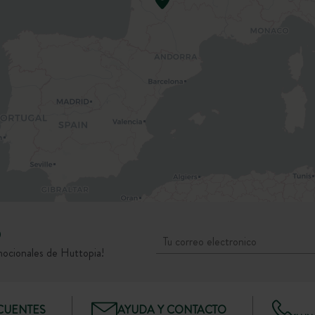
D
mocionales de Huttopia!
CUENTES
AYUDA Y CONTACTO