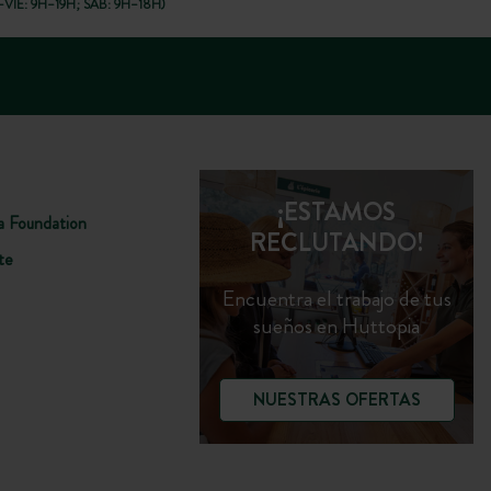
VIE: 9H–19H; SÁB: 9H–18H)
¡ESTAMOS
a Foundation
RECLUTANDO!
te
Encuentra el trabajo de tus
sueños en Huttopia
NUESTRAS OFERTAS