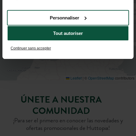
services.
Personnaliser
Tout autoriser
Continuer sans accepter
Leaflet
|
©
OpenStreetMap
contributors
ÚNETE A NUESTRA
COMUNIDAD
¡Para ser el primero en conocer las novedades y
ofertas promocionales de Huttopia!