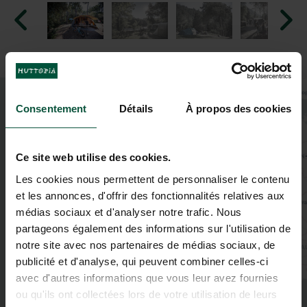
+
Consentement
Détails
À propos des cookies
−
2
Ce site web utilise des cookies.
Les cookies nous permettent de personnaliser le contenu
2
et les annonces, d'offrir des fonctionnalités relatives aux
médias sociaux et d'analyser notre trafic. Nous
3
partageons également des informations sur l'utilisation de
2
notre site avec nos partenaires de médias sociaux, de
3
publicité et d'analyse, qui peuvent combiner celles-ci
2
avec d'autres informations que vous leur avez fournies
6
4
ou qu'ils ont collectées lors de votre utilisation de leurs