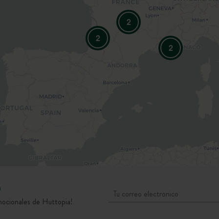
2
2
2
D
mocionales de Huttopia!