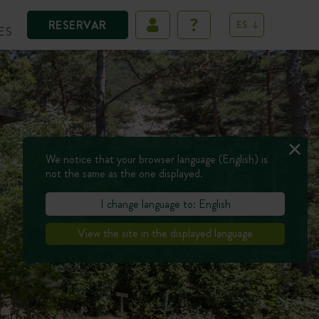
RESERVAR
ES
ES
We notice that your browser language (English) is
not the same as the one displayed.
I change language to: English
View the site in the displayed language