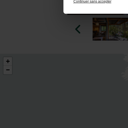
Continuer sans accepter
+
−