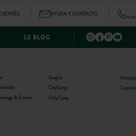
CUENTES
AYUDA Y CONTACTO
(LUN–
lo
Grupos
Huttopi
nulación
CityKamp
Corpora
etings & Events
OnlyCamp