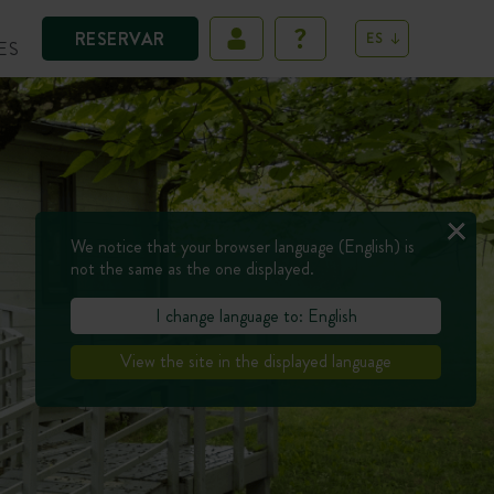
RESERVAR
ES
ES
We notice that your browser language (English) is
not the same as the one displayed.
I change language to: English
View the site in the displayed language