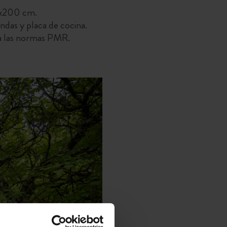
80x200 cm.
ndas y placa de cocina.
 a las normas PMR.