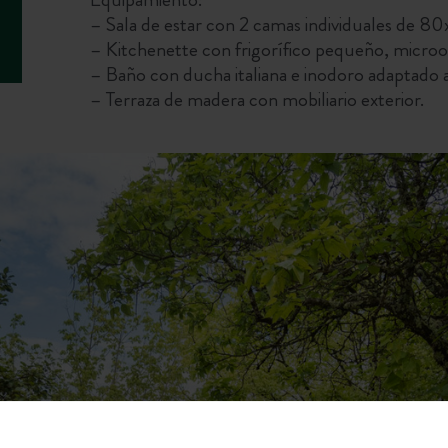
– Sala de estar con 2 camas individuales de 
– Kitchenette con frigorífico pequeño, microo
– Baño con ducha italiana e inodoro adaptado
– Terraza de madera con mobiliario exterior.