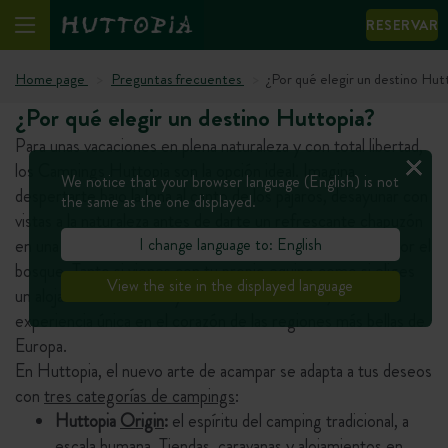
RESERVAR
Home page
Preguntas frecuentes
¿Por qué elegir un destino Hut
¿Por qué elegir un destino Huttopia?
Para unas vacaciones en plena naturaleza y con total libertad,
los Campings Huttopia son la opción ideal. Imagina
We notice that your browser language (English) is not
despertarte bajo la lona al canto de los pájaros, desayunar con
the same as the one displayed.
vistas a la naturaleza antes de darte un refrescante chapuzón
I change language to: English
en una piscina rodeada de vegetación o salir en bicicleta por el
bosque. Tanto si vienes con tu propio equipo como si eliges
View the site in the displayed language
un alojamiento en Lona y Madera o de madera, vivirás una
experiencia única en el corazón de las regiones más bellas de
Europa.
En Huttopia, el nuevo arte de acampar se adapta a tus deseos
con
tres categorías de campings
:
Huttopia
Origin
:
el espíritu del camping tradicional, a
escala humana. Tiendas, caravanas y alojamientos en