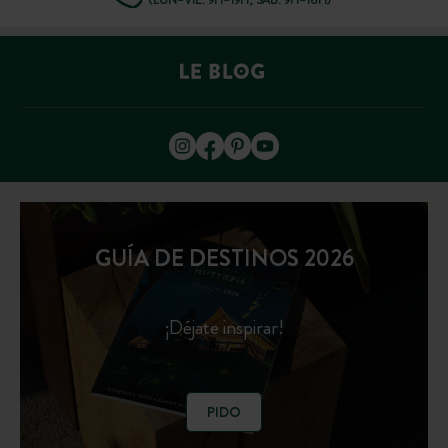
(LUN–VIE: 9H–19H; SÁB: 9H–18H)
GUÍA DE DESTINOS 2026
¡Déjate inspirar!
PIDO