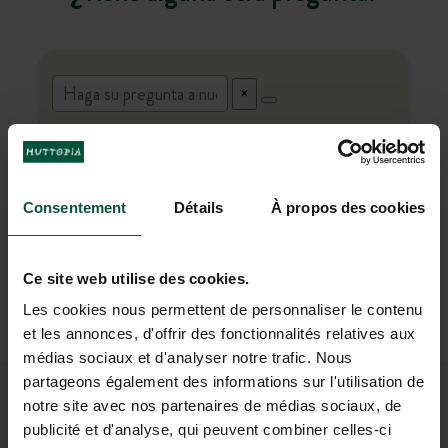
Nuestro asistente virtual basado en inteligencia artificial está
actualmente en versión beta. Las respuestas proporcionadas
no tienen valor contractual y no comprometen la
Consentement
Détails
À propos des cookies
responsabilidad de Huttopia. Le invitamos a verificar la
información importante (precios, disponibilidad, condiciones
Ce site web utilise des cookies.
de venta, etc.) directamente en las fichas de destinos o con
nuestro servicio de atención al cliente.
Les cookies nous permettent de personnaliser le contenu
et les annonces, d'offrir des fonctionnalités relatives aux
médias sociaux et d'analyser notre trafic. Nous
partageons également des informations sur l'utilisation de
notre site avec nos partenaires de médias sociaux, de
ÚNETE A NUESTRA
publicité et d'analyse, qui peuvent combiner celles-ci