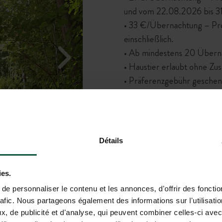
und vom 22.08.2026 bis 31.
• 33 €/Übernachtung – Pr
einschließlich.
• Ab mindestens 20 Übern
• Haustier erlaubt ohne Zu
• Präferenzgebühr geschen
CODE:
CUREROCAMP
Détails
ies.
e personnaliser le contenu et les annonces, d'offrir des fonctio
rafic. Nous partageons également des informations sur l'utilisati
LAC DE L’UBY – GERS
, de publicité et d'analyse, qui peuvent combiner celles-ci avec
Im Gers – am Seeufer