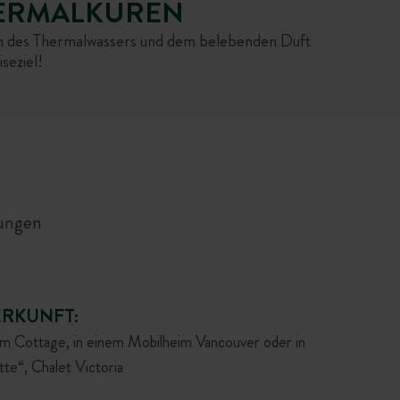
HERMALKUREN
n des Thermalwassers und dem belebenden Duft
seziel!
kungen
ERKUNFT:
im Cottage, in einem Mobilheim Vancouver oder in
te“, Chalet Victoria