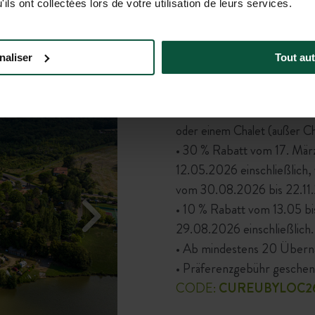
ils ont collectées lors de votre utilisation de leurs services.
Rheumatologie / Phlebologie / Nach Brustkrebs
naliser
Tout aut
IN EINER MIETUNT
Auf alle Aufenthalte in eine
oder einem Chalet (außer Cha
• 30 % Rabatt vom 17. Mär
12.05.2026 einschließlich,
vom 30.08.2026 bis 22.11.2
• 10 % Rabatt vom 13.05 b
29.08.2026 einschließlich.
• Ab mindestens 20 Übern
• Präferenzgebühr geschen
CODE:
CUREUBYLOC2