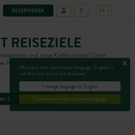
RESERVIEREN
DE
 REISEZIELE
n entspannen und neue Kräfte tanken? Dann
der Natur die Seele baumeln zu lassen und
We notice that your browser language (English) is
not the same as the one displayed.
I change language to: English
View the site in the displayed language
AC DE L’UBY – GERS