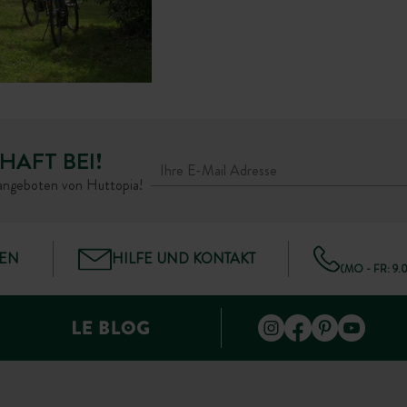
HAFT BEI!
rangeboten von Huttopia!
GEN
HILFE UND KONTAKT
(MO - FR: 9.