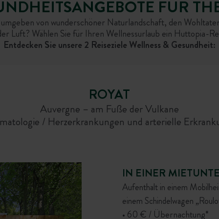
UNDHEITSANGEBOTE FÜR T
 umgeben von wunderschöner Naturlandschaft, den Wohltate
er Luft? Wählen Sie für Ihren Wellnessurlaub ein Huttopia-Rei
Entdecken Sie unsere 2 Reiseziele Wellness & Gesundheit:
ROYAT
Auvergne – am Fuße der Vulkane
atologie / Herzerkrankungen und arterielle Erkran
IN EINER MIETUNT
Aufenthalt in einem Mobilhe
einem Schindelwagen „Roulot
• 60 € / Übernachtung*