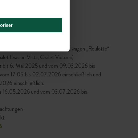
oriser
ERKUNFT:
m Toile & Bois-Zelt, einem Schindelwagen „Roulotte“
let Evasion Vista, Chalet Victoria)
z bis 6. Mai 2025 und vom 09.03.2026 bis
 vom 17.05 bis 02.07.2026 einschließlich und
026 einschließlich.
is 16.05.2026 und vom 03.07.2026 bis
achtungen
kt
6