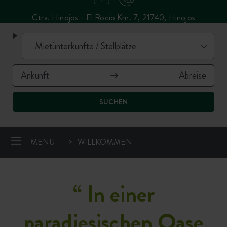
Ctra. Hinojos - El Rocío Km. 7, 21740, Hinojos
SUCHEN
MENU
WILLKOMMEN
“ In einer
paradiesischen Oase