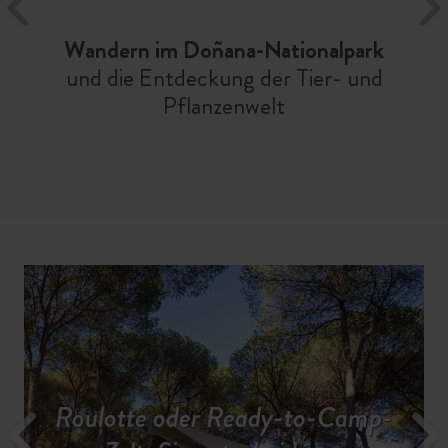
Wandern im Doñana-Nationalpark
und die Entdeckung der Tier- und
Pflanzenwelt
Roulotte oder Ready-to-Camp-
Unsere Dienstleistungen für
Ein Urlaub voller
Die Region entdecken
Campen mitten in der Natur
Preise & Verfügbarkeiten