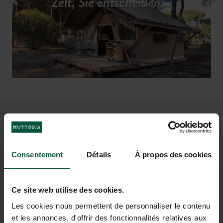
einen entspannten Urlaub
Zelt, Sie entscheiden...
Abwechslung...
Das malerische Dorf El Rocío
Pool mit Sandstrand oder eher
mit
seiner Lagune, in der Wildpferde und
klassisches Schwimmbecken?
Wir
Flamingos gerne rasten
haben beides!
UM VOM URLAUB IN
ANDALUSIEN ZU TRÄUMEN
Consentement
Détails
À propos des cookies
Ce site web utilise des cookies.
Les cookies nous permettent de personnaliser le contenu
et les annonces, d'offrir des fonctionnalités relatives aux