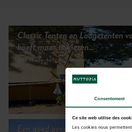
Classic Tenten en Lodgetenten v
hoeft maar te kiezen…
Een ready-to-camp ervaring
Consentement
BEKIJK DE
Ce site web utilise des cook
Een goed gevuld
Les cookies nous permettent d