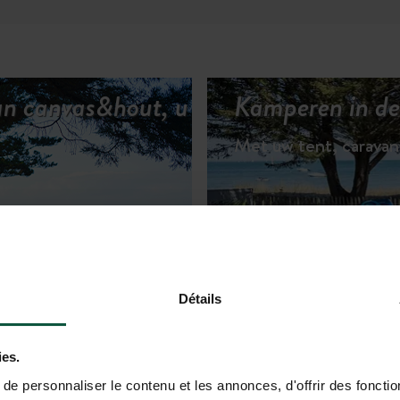
an canvas&hout, u
Kamperen in de 
Met uw tent, carava
Détails
 HUURACCOMMODATIES
ies.
e personnaliser le contenu et les annonces, d'offrir des fonctio