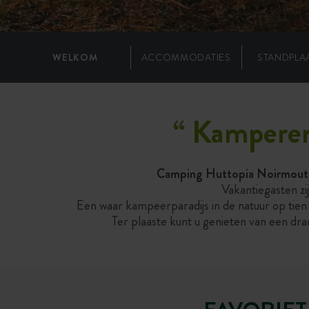
WELKOM
ACCOMMODATIES
STANDPLA
“
Kamperen
Camping Huttopia Noirmoutier
Vakantiegasten zi
Een waar kampeerparadijs in de natuur op tien
Ter plaaste kunt u genieten van een d