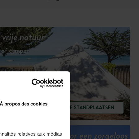
vrije natuur
n of camper
À propos des cookies
BEKIJK DE STANDPLAATSEN
Onze services voor een zorgeloos
nnalités relatives aux médias