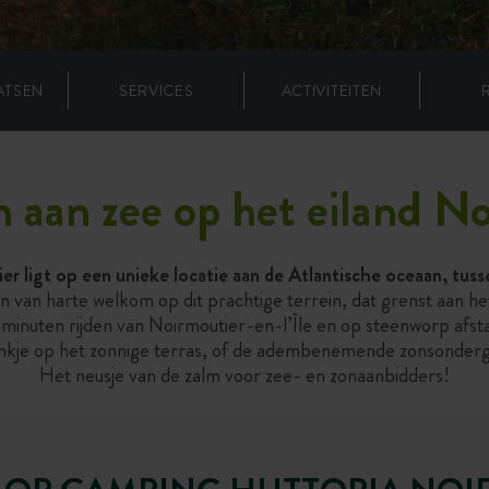
ATSEN
SERVICES
ACTIVITEITEN
 aan zee op het eiland N
 ligt op een unieke locatie aan de Atlantische oceaan, tuss
jn van harte welkom op dit prachtige terrein, dat grenst aan he
 minuten rijden van Noirmoutier-en-l’Île en op steenworp afst
rankje op het zonnige terras, of de adembenemende zonsonde
Het neusje van de zalm voor zee- en zonaanbidders!