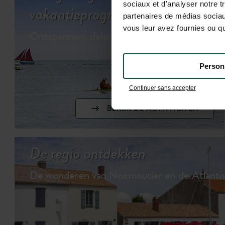
sociaux et d'analyser notre t
vakantieprogramma…
partenaires de médias sociaux
vous leur avez fournies ou qu'
Ontspannen, delen & spelen…
Person
Continuer sans accepter
BEKIJK DE ACTIVITEITEN
De regio ontdekken
De wonderen van Noirmoutier en de Atlanti