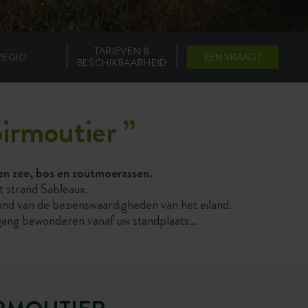
TARIEVEN &
REGIO
EEN VRAAG?
BESCHIKBAARHEID
oirmoutier
”
en zee, bos en zoutmoerassen.
t strand Sableaux.
and van de bezienswaardigheden van het eiland.
rgang bewonderen vanaf uw standplaats…