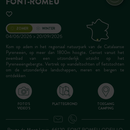
FONT-ROMEU
Opening
ZOMER
WINTER
04/06/2026 > 20/09/2026
Kom op adem in het regionaal natuurpark van de Catalaanse
Pyreneeën, op meer dan 1800m hoogte. Geniet vanuit het
zwembad van een uitzonderlijk uitzicht op het
Pyreneeëngebergte. Vertrek op wandeltochten of fietstochten
om de uitzonderlijke landschappen, meren en bergen te
ontdekken
FOTO'S
PLATTEGROND
TOEGANG
VIDEO'S
CAMPING
Route de Mont Louis, 66120, FONT ROMEU ODEILLO