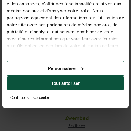
et les annonces, d'offrir des fonctionnalités relatives aux
médias sociaux et d'analyser notre trafic. Nous
PRAKTISCHE INFORMATIE
partageons également des informations sur l'utilisation de
OM UW VERBLIJF VOOR TE
notre site avec nos partenaires de médias sociaux, de
publicité et d'analyse, qui peuvent combiner celles-ci
BEREIDEN
avec d'autres informations que vous leur avez fournies
ou qu'ils ont collectées lors de votre utilisation de leurs
services.
Café-comptoir
Bekijk data
Personnaliser
Barservice
Tout autoriser
Bekijk data
Ontbijtservice
Continuer sans accepter
Bekijk data
Zwembad
Bekijk data