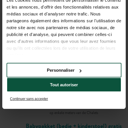
Les cookies nous permettent de personnaliser le contenu
et les annonces, d'offrir des fonctionnalités relatives aux
médias sociaux et d'analyser notre trafic. Nous
partageons également des informations sur l'utilisation de
PRAKTISCHE INFORMATIE
notre site avec nos partenaires de médias sociaux, de
publicité et d'analyse, qui peuvent combiner celles-ci
OM UW VERBLIJF VOOR TE
avec d'autres informations que vous leur avez fournies
BEREIDEN
ou qu'ils ont collectées lors de votre utilisation de leurs
services.
Lakens en handdoeken
Personnaliser
(inbegrepen bij het comforttarief)
Tout autoriser
Brood en boodschappen bestellen
tijdens de opening van de receptie
Continuer sans accepter
Gratis parkeerplaatsen
op enkele meters van de Chalets
Babypakket (bedje + kinderstoel) gratis