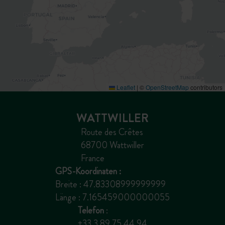
Leaflet
|
©
OpenStreetMap
contributors
WATTWILLER
Route des Crêtes
68700 Wattwiller
France
GPS-Koordinaten :
Breite : 47.83308999999999
Länge : 7.165459000000055
Telefon
:
+33 3 89 75 44 94