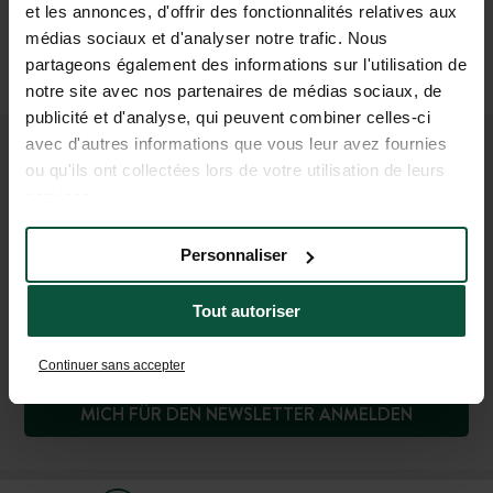
Basel-Mulhouse
(50 km)
et les annonces, d'offrir des fonctionnalités relatives aux
Anschließend
médias sociaux et d'analyser notre trafic. Nous
Auto oder Taxi
partageons également des informations sur l'utilisation de
(40 Min.)
notre site avec nos partenaires de médias sociaux, de
publicité et d'analyse, qui peuvent combiner celles-ci
avec d'autres informations que vous leur avez fournies
TRETEN SIE UNSERER
ou qu'ils ont collectées lors de votre utilisation de leurs
services.
GEMEINSCHAFT BEI!
So erfahren Sie als Erster von den Neuigkeiten und
Personnaliser
Sonderangeboten von Huttopia!
Tout autoriser
Continuer sans accepter
MICH FÜR DEN NEWSLETTER ANMELDEN