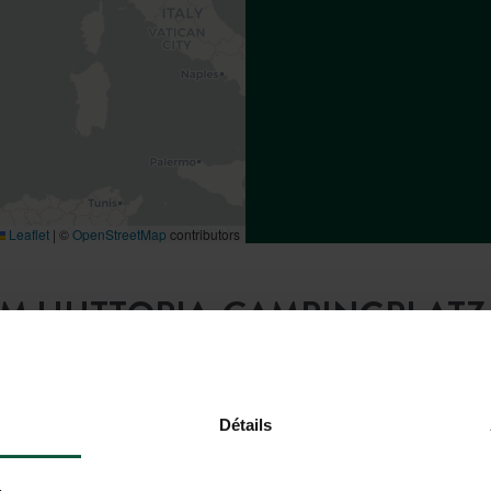
Leaflet
|
©
OpenStreetMap
contributors
UM HUTTOPIA-CAMPINGPLATZ 
Détails
Mit dem Zug