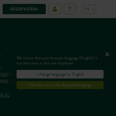
RESERVIEREN
DE
é
We notice that your browser language (English) is
not the same as the one displayed.
:
I change language to: English
85047591625
3819905567202
View the site in the displayed language
46 42