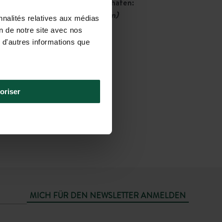
Nächstgelegener Flughafen:
La Rochelle
(32 km)
nnalités relatives aux médias
Anschließend
on de notre site avec nos
Taxi
 d'autres informations que
(45 Min.)
oriser
MICH FÜR DEN NEWSLETTER ANMELDEN