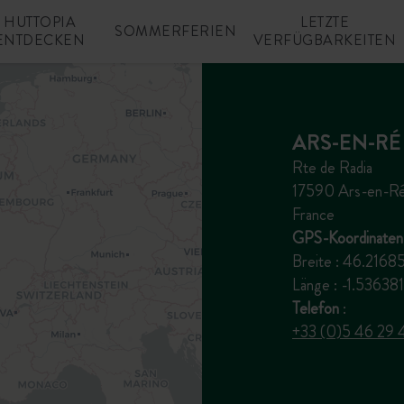
HUTTOPIA
LETZTE
SOMMERFERIEN
ENTDECKEN
VERFÜGBARKEITEN
ARS-EN-RÉ
Rte de Radia
17590 Ars-en-R
France
GPS-Koordinaten 
Breite : 46.216
Länge : -1.536
Telefon
:
+33 (0)5 46 29 