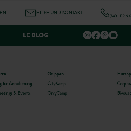
GEN
HILFE UND KONTAKT
(MO - FR: 9.
rte
Gruppen
Huttop
 für Annullierung
CityKamp
Corpor
etings & Events
OnlyCamp
Bivoua