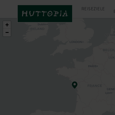
REISEZIELE
+
−