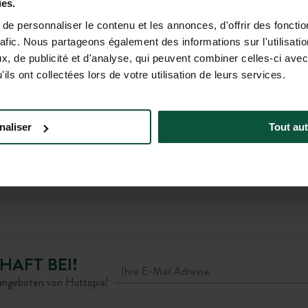
Bahnhof SNCF:
ies.
x
La Rochelle
(37 km)
e personnaliser le contenu et les annonces, d'offrir des fonctio
Anschließend
rafic. Nous partageons également des informations sur l'utilisati
,
Regionalbus 150 (151 und 152 im Sommer):
, de publicité et d'analyse, qui peuvent combiner celles-ci avec
Abfahrt an der Haltestelle Gare Routière La
ils ont collectées lors de votre utilisation de leurs services.
Rochelle → Ankunft an der Haltestelle Ars-En-Ré
d
– Déviation
f
(1 Std. 20 Min. Bus + 24 Min. zu Fuß)
naliser
Tout aut
ODER
Taxi
(52 Min.)
HAFT BEI!
rangeboten von Huttopia!