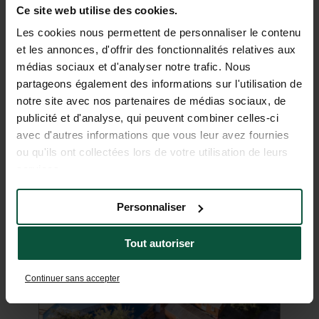
Ce site web utilise des cookies.
Les cookies nous permettent de personnaliser le contenu
et les annonces, d'offrir des fonctionnalités relatives aux
médias sociaux et d'analyser notre trafic. Nous
EINIGE KILOMETER VOM
partageons également des informations sur l'utilisation de
notre site avec nos partenaires de médias sociaux, de
MEER ENTFERNT
publicité et d'analyse, qui peuvent combiner celles-ci
avec d'autres informations que vous leur avez fournies
ou qu'ils ont collectées lors de votre utilisation de leurs
services.
Huttopia Les Falaises -
Huttopia Chardons Bleus - Ile de
Huttopia Oléron les Pins
Huttopia Lac de Carcans
Personnaliser
Normandie
Ré
Atlantikküste
Atlantikküste
Vom 06/05/2026 bis
Vom 12/05/2026 bis
Bretagne - Normandie
Atlantikküste
Vom 02/04/2026 bis
Vom 02/04/2026
Tout autoriser
27/09/2026
27/09/2026
bis 01/11/2026
01/11/2026
Continuer sans accepter
Wald
Wassersport
Ozean
Seen
Erbe
Ozean
Auf dem land
Wald
Ozean
Ozean
Erbe
Terroir
Im äußersten Süden der Île d’Oléron,
Der Campingplatz liegt idyllisch
Eine Reise in die Normandie, an die
Der einzige Campingplatz der Insel mit