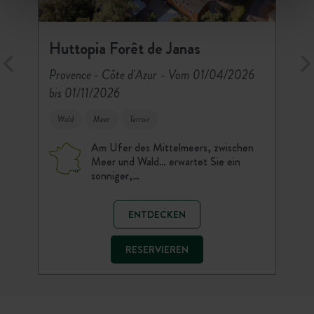
in Saint-Trojan-les-Bains, empfängt
zwischen Médoc und dem Atlantik am
Alabasterküste, ganz nahe an die…
Schwimmbad erwartet Sie am
Sie der Campingplatz…
Ufer des…
Schnittpunkt der…
Huttopia Forêt de Janas
ENTDECKEN
ENTDECKEN
ENTDECKEN
ENTDECKEN
-
Provence - Côte d'Azur
Vom 01/04/2026
RESERVIEREN
bis 01/11/2026
RESERVIEREN
RESERVIEREN
RESERVIEREN
Wald
Meer
Terroir
Am Ufer des Mittelmeers, zwischen
Meer und Wald… erwartet Sie ein
sonniger,…
ENTDECKEN
RESERVIEREN