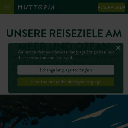
RESERVIEREN
UNSERE REISEZIELE AM
MEER UND OZEAN
We notice that your browser language (English) is not
Lassen Sie sich von der Schönheit der Atlantikküste
the same as the one displayed.
und ihrer Inseln verzaubern. Weite Sandstrände,
Fischerdörfer, die Sie mit dem Fahrrad erkunden
I change language to: English
können, unberührte Natur und verschiedenste
View the site in the displayed language
Wassersportarten – es lebe der Urlaub am Meer!