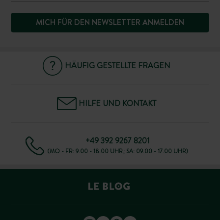
MICH FÜR DEN NEWSLETTER ANMELDEN
Kochen mit Algen
Surfen
Entdecken Sie während des originellen Workshops
Gönnen Sie sich ein Surf-Erlebnis auf den Wellen.
Nervenkitzel und unvergessliche Familienerinnerungen
„Kochen mit Algen“ mit Kräuter- und
Heilpflanzenproduzentin Dorothée atypische
sind garantiert.
HÄUFIG GESTELLTE FRAGEN
Kochideen!
Zu erleben in Huttopia Oléron les Pins und Oléron les
HILFE UND KONTAKT
Zu erleben in Huttopia Douranenez
Chênes Verts
+49 392 9267 8201
(MO - FR: 9.00 - 18.00 UHR; SA: 09.00 - 17.00 UHR)