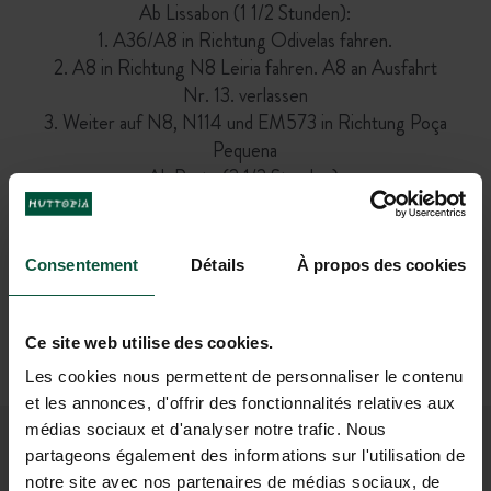
Ab Lissabon (1 1/2 Stunden):
1. A36/A8 in Richtung Odivelas fahren.
2. A8 in Richtung N8 Leiria fahren. A8 an Ausfahrt
Nr. 13. verlassen
3. Weiter auf N8, N114 und EM573 in Richtung Poça
Pequena
Ab Porto (2 1/2 Stunden):
1. A1 nehmen und Praça de Mouzinho de Albuquerque
und R. de Gonçalo Sampaio hinter sich lassen
2. Weiter auf A1, A17 und A8 in Richtung N360
Consentement
Détails
À propos des cookies
Caldas da Raihna. Ausfahrt Nr. 18.
3. Weiter auf N360. Estr. do Outão, Estr. Nova, R.
Principal, EM573 und R. da Caravela nach Poça
Ce site web utilise des cookies.
Pequena nehmen.
Les cookies nous permettent de personnaliser le contenu
et les annonces, d'offrir des fonctionnalités relatives aux
médias sociaux et d'analyser notre trafic. Nous
partageons également des informations sur l'utilisation de
TRETEN SIE UNSERER
notre site avec nos partenaires de médias sociaux, de