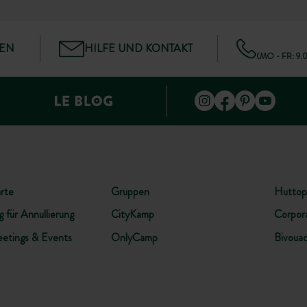
GEN
HILFE UND KONTAKT
(MO - FR: 9.
rte
Gruppen
Huttop
 für Annullierung
CityKamp
Corpor
etings & Events
OnlyCamp
Bivoua