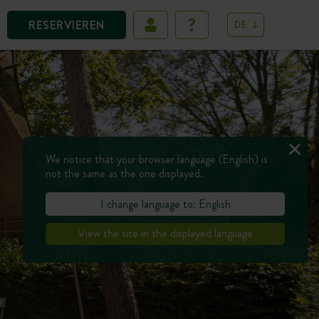
RESERVIEREN
DE
We notice that your browser language (English) is
not the same as the one displayed.
I change language to: English
View the site in the displayed language