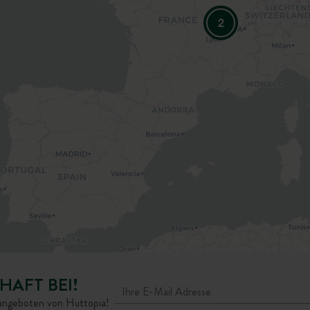
2
HAFT BEI!
rangeboten von Huttopia!