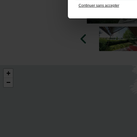
Continuer sans accepter
+
−