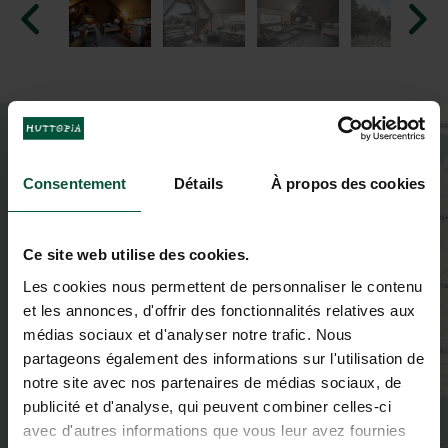
+
−
Consentement
Détails
À propos des cookies
Ce site web utilise des cookies.
Les cookies nous permettent de personnaliser le contenu
et les annonces, d'offrir des fonctionnalités relatives aux
médias sociaux et d'analyser notre trafic. Nous
partageons également des informations sur l'utilisation de
notre site avec nos partenaires de médias sociaux, de
publicité et d'analyse, qui peuvent combiner celles-ci
3
2
avec d'autres informations que vous leur avez fournies