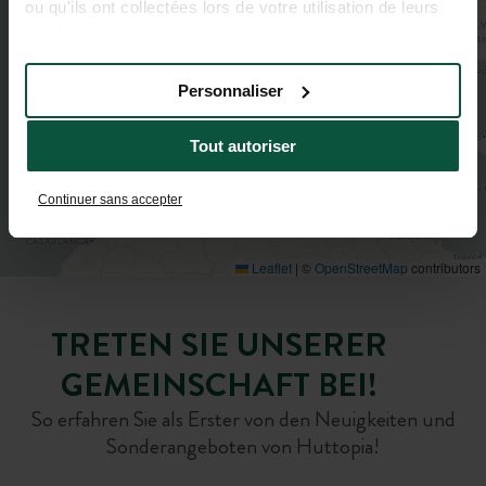
ou qu'ils ont collectées lors de votre utilisation de leurs
services.
Personnaliser
Tout autoriser
Continuer sans accepter
Leaflet
|
©
OpenStreetMap
contributors
TRETEN SIE UNSERER
GEMEINSCHAFT BEI!
So erfahren Sie als Erster von den Neuigkeiten und
Sonderangeboten von Huttopia!