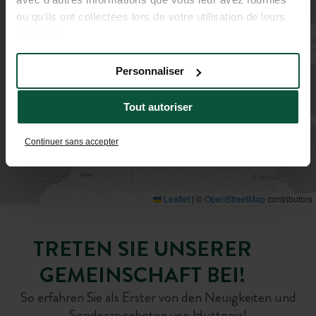
3
ou qu'ils ont collectées lors de votre utilisation de leurs
services.
Personnaliser
Tout autoriser
Continuer sans accepter
Leaflet
|
©
OpenStreetMap
contributors
TRETEN SIE UNSERER
GEMEINSCHAFT BEI!
So erfahren Sie als Erster von den Neuigkeiten und
Sonderangeboten von Huttopia!