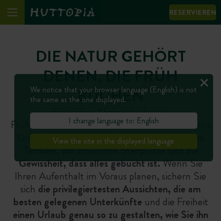
RESERVIEREN
DIE NATUR GEHÖRT
DENEN, DIE FRÜH
We notice that your browser language (English) is not
BUCHEN
the same as the one displayed.
Erkunden. Atmen. Loslassen.
I change language to: English
Früh zu planen bedeutet, sich einen Urlaub ohne
Kompromisse zu gönnen:
die Wahl der besten
View the site in the displayed language
Termine, die schönsten Stellplätze und die
Gewissheit, dass alles gebucht ist.
Wenn Sie
Ihren Aufenthalt im Voraus planen, sichern Sie
sich
die privilegiertesten Aussichten, die am
besten gelegenen Unterkünfte
und die Freiheit
einen Urlaub genau so zu gestalten, wie Sie ihn