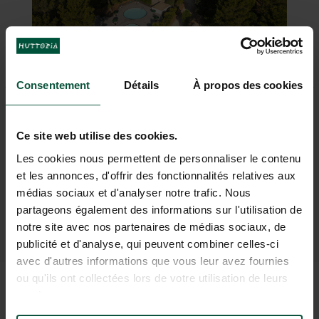
BUCHEN
BUCHEN
BUCHEN
BUCHEN
Consentement
Détails
À propos des cookies
Fontvieille - Provence
Ce site web utilise des cookies.
FRANKREICH
Les cookies nous permettent de personnaliser le contenu
et les annonces, d'offrir des fonctionnalités relatives aux
médias sociaux et d'analyser notre trafic. Nous
partageons également des informations sur l'utilisation de
ENTDECKEN
notre site avec nos partenaires de médias sociaux, de
publicité et d'analyse, qui peuvent combiner celles-ci
avec d'autres informations que vous leur avez fournies
ou qu'ils ont collectées lors de votre utilisation de leurs
services.
NEUHEITEN: ERKUNDEN SIE DIE