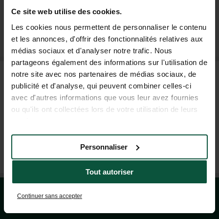
Ce site web utilise des cookies.
Les cookies nous permettent de personnaliser le contenu
MICH FÜR DEN NEWSLETTER ANMELDEN
et les annonces, d'offrir des fonctionnalités relatives aux
médias sociaux et d'analyser notre trafic. Nous
partageons également des informations sur l'utilisation de
HÄUFIG GESTELLTE FRAGEN
notre site avec nos partenaires de médias sociaux, de
publicité et d'analyse, qui peuvent combiner celles-ci
avec d'autres informations que vous leur avez fournies
ou qu'ils ont collectées lors de votre utilisation de leurs
HILFE UND KONTAKT
services.
Personnaliser
+49 392 9267 8201
(MO - FR: 9.00 - 18.00 UHR; SA: 09.00 - 17.00 UHR)
Tout autoriser
Continuer sans accepter