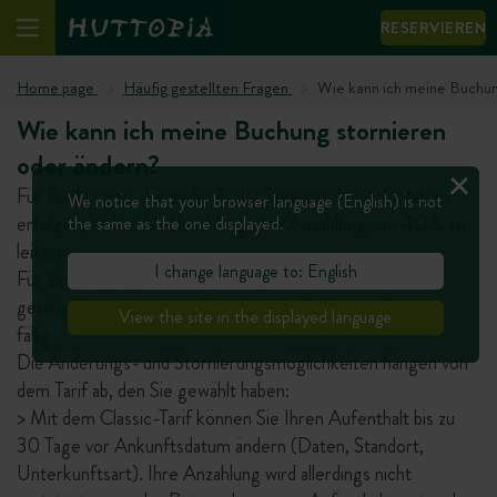
RESERVIEREN
Home page
Häufig gestellten Fragen
Wie kann ich meine Buchun
Wie kann ich meine Buchung stornieren
oder ändern?
Für Buchungen, die mehr als 30 Tage vor Ankunftsdatum
We notice that your browser language (English) is not
erfolgen, ist bei der Bezahlung eine Anzahlung von 40 % zu
the same as the one displayed.
leisten.
I change language to: English
Für Buchungen, die bis zu 30 Tage vor Ankunftsdatum
getätigt werden, ist der Gesamtpreis für den Aufenthalt
View the site in the displayed language
fällig.
Die Änderungs- und Stornierungsmöglichkeiten hängen von
dem Tarif ab, den Sie gewählt haben:
> Mit dem Classic-Tarif können Sie Ihren Aufenthalt bis zu
30 Tage vor Ankunftsdatum ändern (Daten, Standort,
Unterkunftsart). Ihre Anzahlung wird allerdings nicht