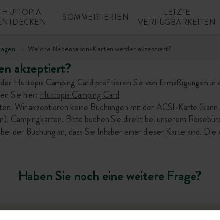
HUTTOPIA
LETZTE
SOMMERFERIEN
ENTDECKEN
VERFÜGBARKEITEN
ragen
Welche Nebensaison-Karten werden akzeptiert?
n akzeptiert?
 der Huttopia Camping Card profitieren Sie von Ermäßigungen in 
en Sie hier:
Huttopia Camping Card
ten. Wir akzeptieren keine Buchungen mit der ACSI-Karte (kann 
). Campingkarten. Bitte buchen Sie direkt bei unserem Reisebür
 der Buchung an, dass Sie Inhaber einer dieser Karte sind. Di
Haben Sie noch eine weitere Frage?