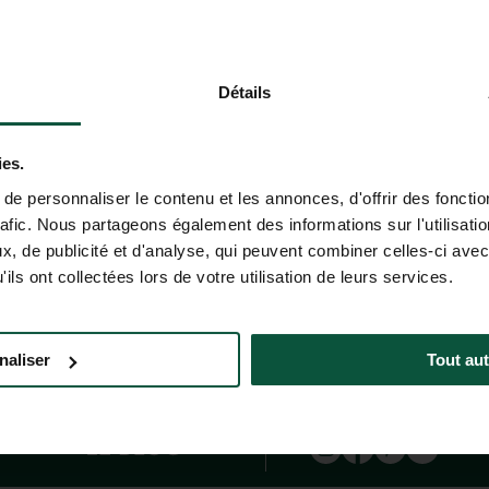
ler Assistent befindet sich derzeit in der Beta-Version. Die berei
Détails
. Wir empfehlen Ihnen, wichtige Informationen (Preise, Verfügbar
rüfen.
ies.
e personnaliser le contenu et les annonces, d'offrir des fonctio
rafic. Nous partageons également des informations sur l'utilisati
HAFT BEI!
, de publicité et d'analyse, qui peuvent combiner celles-ci avec
rangeboten von Huttopia!
ils ont collectées lors de votre utilisation de leurs services.
naliser
Tout aut
GEN
HILFE UND KONTAKT
(MO - FR: 9.