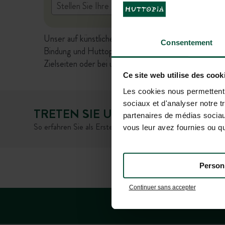
Unser auf künstlicher Intelligenz basierender virtuel
Consentement
Bindung und Huttopia übernimmt dafür keine Haftung
Zielseiten oder bei unserem Kundenservice zu überp
Ce site web utilise des cook
Les cookies nous permettent d
sociaux et d'analyser notre t
TRETEN SIE UNSERER GEMEINSC
partenaires de médias sociaux
So erfahren Sie als Erster von den Neuigkeiten und Sonde
vous leur avez fournies ou qu'
Person
HÄUFIG GESTELLTE FRA
Continuer sans accepter