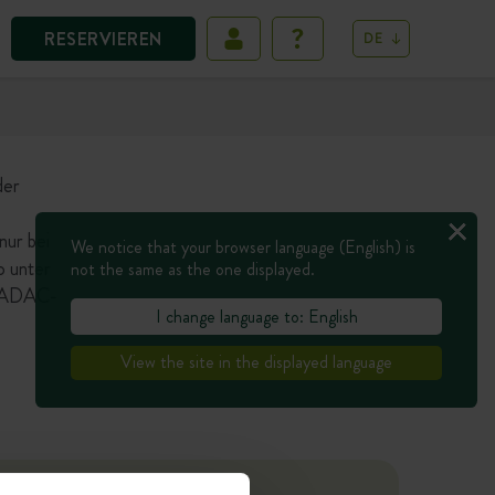
RESERVIEREN
DE
der
nur bei
We notice that your browser language (English) is
o unter
not the same as the one displayed.
e ADAC-
I change language to: English
View the site in the displayed language