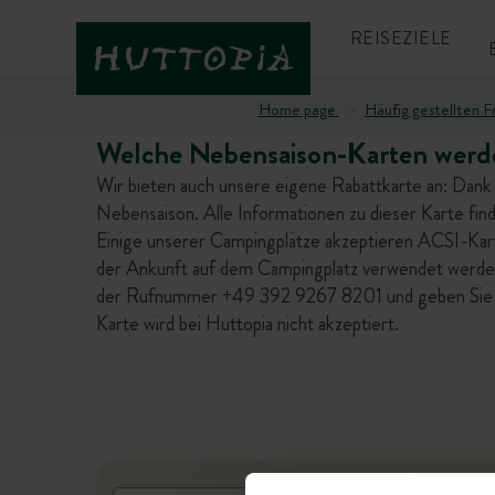
REISEZIELE
Home page
Häufig gestellten F
Welche Nebensaison-Karten werde
Wir bieten auch unsere eigene Rabattkarte an: Dank
Nebensaison. Alle Informationen zu dieser Karte find
Einige unserer Campingplätze akzeptieren ACSI-Kar
der Ankunft auf dem Campingplatz verwendet werden
der Rufnummer +49 392 9267 8201 und geben Sie bei
Karte wird bei Huttopia nicht akzeptiert.