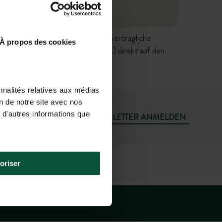
tgestellten Antworten haben keine vertragliche
À propos des cookies
keit, Verkaufsbedingungen, etc.) direkt auf den
nnalités relatives aux médias
on de notre site avec nos
 d'autres informations que
MICH FÜR DEN NEWSLETTER ANMELDEN
+49 392 9267 8201
oriser
00 - 18.00 UHR; SA: 09.00 - 17.00 UHR)