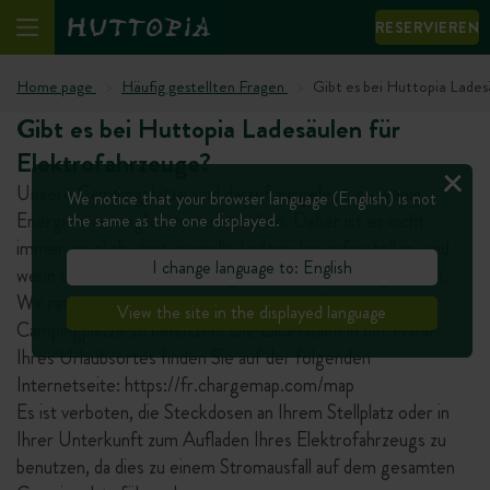
RESERVIEREN
Home page
Häufig gestellten Fragen
Gibt es bei Huttopia Lades
Gibt es bei Huttopia Ladesäulen für
Elektrofahrzeuge?
Unsere Campingplätze sind darauf ausgelegt, so wenig
We notice that your browser language (English) is not
Energie wie möglich zu verbrauchen. Daher ist es nicht
the same as the one displayed.
immer möglich, dort spezielle Ladesäulen aufzustellen, und
I change language to: English
wenn doch, sollten diese lediglich als Notfalllösung dienen.
Wir raten Ihnen, die Ladesäulen in der Nähe unserer
View the site in the displayed language
Campingplätze zu benutzen. Die Ladesäulen in der Nähe
Ihres Urlaubsortes finden Sie auf der folgenden
Internetseite: https://fr.chargemap.com/map
Es ist verboten, die Steckdosen an Ihrem Stellplatz oder in
Ihrer Unterkunft zum Aufladen Ihres Elektrofahrzeugs zu
benutzen, da dies zu einem Stromausfall auf dem gesamten