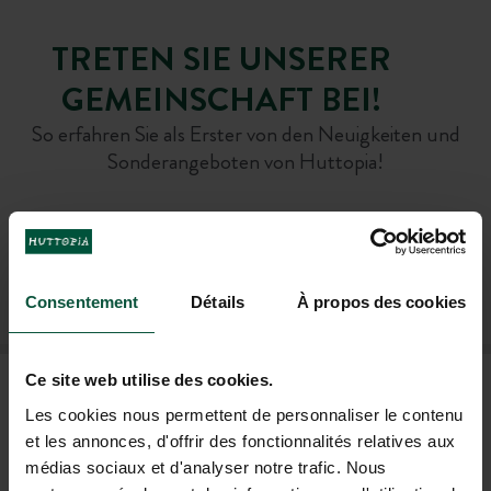
TRETEN SIE UNSERER
GEMEINSCHAFT BEI!
So erfahren Sie als Erster von den Neuigkeiten und
Sonderangeboten von Huttopia!
MICH FÜR DEN NEWSLETTER ANMELDEN
Consentement
Détails
À propos des cookies
Ce site web utilise des cookies.
HÄUFIG GESTELLTE FRAGEN
Les cookies nous permettent de personnaliser le contenu
et les annonces, d'offrir des fonctionnalités relatives aux
HILFE UND KONTAKT
médias sociaux et d'analyser notre trafic. Nous