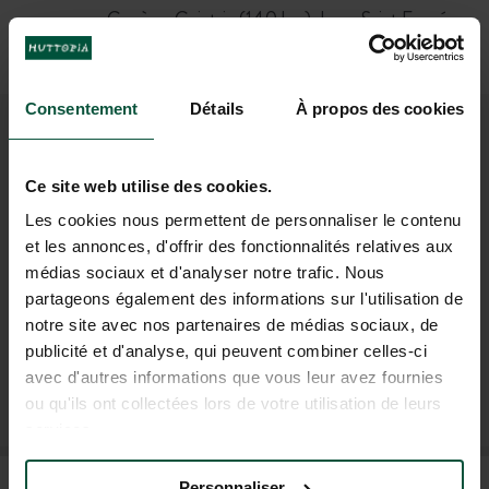
Genève-Cointrin (140 km), Lyon Saint Exupéry
(175 km), Chambéry-Savoie Mont Blanc
(100 km), Altiport Courchevel (25 km)
Consentement
Détails
À propos des cookies
TRETEN SIE UNSERER
Ce site web utilise des cookies.
GEMEINSCHAFT BEI!
Les cookies nous permettent de personnaliser le contenu
So erfahren Sie als Erster von den Neuigkeiten und
et les annonces, d'offrir des fonctionnalités relatives aux
Sonderangeboten von Huttopia!
médias sociaux et d'analyser notre trafic. Nous
partageons également des informations sur l'utilisation de
notre site avec nos partenaires de médias sociaux, de
publicité et d'analyse, qui peuvent combiner celles-ci
avec d'autres informations que vous leur avez fournies
MICH FÜR DEN NEWSLETTER ANMELDEN
ou qu'ils ont collectées lors de votre utilisation de leurs
services.
HÄUFIG GESTELLTE FRAGEN
Personnaliser