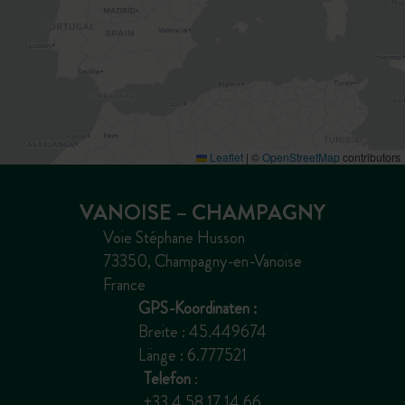
Leaflet
|
©
OpenStreetMap
contributors
VANOISE – CHAMPAGNY
Voie Stéphane Husson
73350, Champagny-en-Vanoise
France
GPS-Koordinaten :
Breite : 45.449674
Länge : 6.777521
Telefon
:
+33 4 58 17 14 66