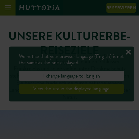
RESERVIEREN
UNSERE KULTURERBE-
REISEZIELE
We notice that your browser language (English) is not
Besichtigen Sie die wunderschönen Schlösser
the same as the one displayed.
Frankreichs und seine vielen unter Denkmalschutz
stehenden geschichtsträchtigen Bauwerke. Genießen
I change language to: English
Sie herrliche Radausflüge durch naturbelassene
View the site in the displayed language
Landschaften während eines prächtigen Urlaubs in der
Natur.