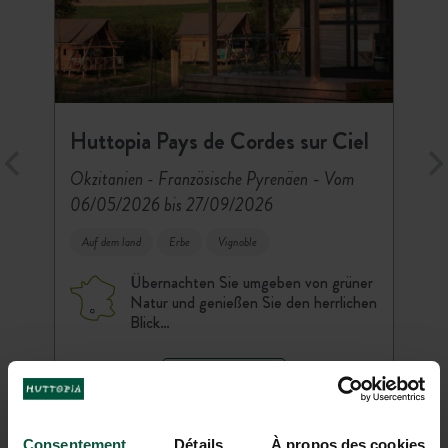
Huttopia Pays de Cordes sur Ciel
-
Okzitanien - Französische Pyrenäen
Vom
06/05/2026 bis 27/09/2026
Auf dem land
Erbe
Vignoble
Übernachten Sie umgeben von grüner
Natur und genießen Sie den herrlichen
Blick…
ENTDECKEN
RESERVIEREN
Consentement
Détails
À propos des cookies