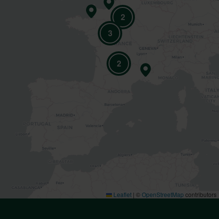
2
3
2
Leaflet
|
©
OpenStreetMap
contributors